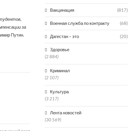
Вакцинация
(817)
студентов,
Военная служба по контракту
(68)
пенсации за
димир Путин.
Дагестан – это
(20)
Здоровье
(2 884)
Криминал
(2 107)
Культура
(3 217)
Лента новостей
(30 569)