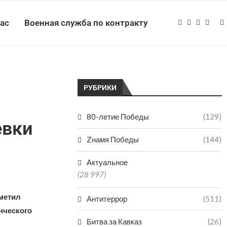
нас
Военная служба по контракту
РУБРИКИ
80-летие Победы
(129)
евки
Zнамя Победы
(144)
Актуальное
(28 997)
метил
Антитеррор
(511)
нческого
Битва за Кавказ
(26)