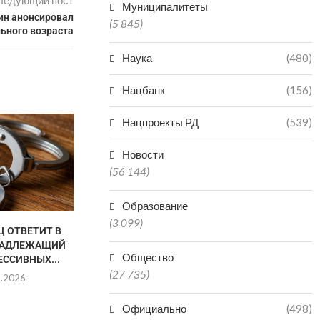
ледующий пост
Муниципалитеты
ин анонсировал
(5 845)
ьного возраста
Наука
(480)
Нацбанк
(156)
Нацпроекты РД
(539)
Новости
(56 144)
Образование
(3 099)
Ц ОТВЕТИТ В
В МАХАЧКАЛЕ ВРЕМЕННО
СЛЕДУЮ
ЕНАДЛЕЖАЩИЙ
ЗАКРЫЛИ ЧАСТНОЕ УЧЕБНОЕ
НАССУРДИ
Общество
ЕССИВНЫХ...
ЗАВЕДЕНИЕ «ГУЛЛИВЕР»
БУДЕТ Т
(27 735)
8.2026
07.08.2026
07.0
Официально
(498)