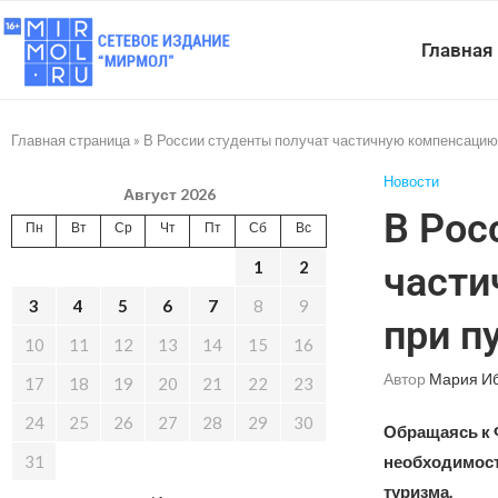
Главная
Главная страница
»
В России студенты получат частичную компенсацию 
Новости
Август 2026
В Рос
Пн
Вт
Ср
Чт
Пт
Сб
Вс
1
2
части
3
4
5
6
7
8
9
при п
10
11
12
13
14
15
16
Автор
Мария И
17
18
19
20
21
22
23
24
25
26
27
28
29
30
Обращаясь к 
31
необходимост
туризма.