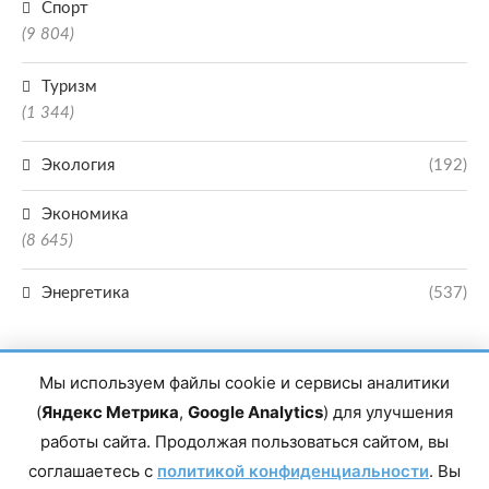
Спорт
(9 804)
Туризм
(1 344)
Экология
(192)
Экономика
(8 645)
Энергетика
(537)
Мы используем файлы cookie и сервисы аналитики
(
Яндекс Метрика
,
Google Analytics
) для улучшения
работы сайта. Продолжая пользоваться сайтом, вы
Главный редактор сетевого издания Магомаев Тимур Нухович. Контакты
соглашаетесь с
политикой конфиденциальности
. Вы
редакции: 8(988)-292-94-34 Почта: vestiskfo@gmail.com По вопросам
сотрудничества: institut-media@yandex.ru Адрес: 367018, Республика