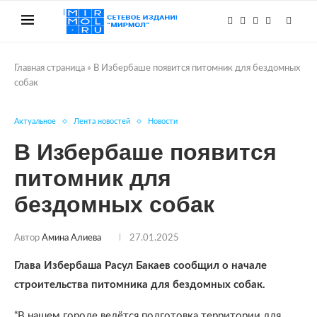
Главная страница
»
В Избербаше появится питомник для бездомных
собак
Актуальное
Лента новостей
Новости
В Избербаше появится
питомник для
бездомных собак
Автор
Амина Алиева
27.01.2025
Глава Избербаша Расул Бакаев сообщил о начале
строительства питомника для бездомных собак.
“В нашем городе ведётся подготовка территории для