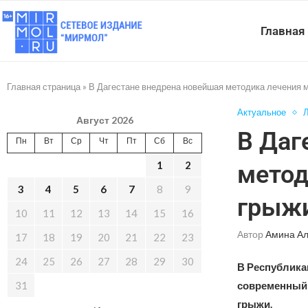
Главная
Главная страница
»
В Дагестане внедрена новейшая методика лечения 
Актуальное
Л
Август 2026
В Даг
Пн
Вт
Ср
Чт
Пт
Сб
Вс
1
2
метод
3
4
5
6
7
8
9
грыж
10
11
12
13
14
15
16
Автор
Амина А
17
18
19
20
21
22
23
24
25
26
27
28
29
30
В Республика
31
современный 
грыжи.