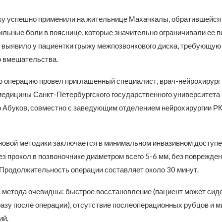
у успешно применили на жительнице Махачкалы, обратившейся 
ильные боли в пояснице, которые значительно ограничивали ее п
выявило у пациентки грыжу межпозвонкового диска, требующую
о вмешательства.
 операцию провел приглашенный специалист, врач-нейрохирург
медицины Санкт-Петербургского государственного университета
 Абуков, совместно с заведующим отделением нейрохирургии 
новой методики заключается в минимальном инвазивном доступе
ез прокол в позвоночнике диаметром всего 5-6 мм, без поврежде
. Продолжительность операции составляет около 30 минут.
метода очевидны: быстрое восстановление (пациент может сиде
разу после операции), отсутствие послеоперационных рубцов и 
ий.