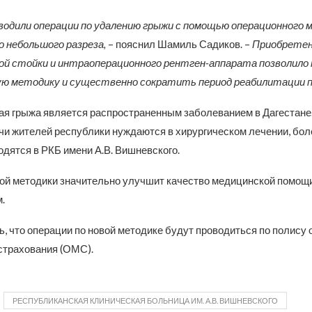
водили операции по удалению грыжи с помощью операционного м
 небольшого разреза,
– пояснил Шамиль Садиков. –
Приобрете
ой стойки и интраоперационного рентген-аппарата позволило
ую методику и существенно сократить период реабилитации 
я грыжа является распространенным заболеванием в Дагестане
ячи жителей республики нуждаются в хирургическом лечении, бол
дятся в РКБ имени А.В. Вишневского.
ой методики значительно улучшит качество медицинской помощи
.
, что операции по новой методике будут проводиться по полису
страхования (ОМС).
РЕСПУБЛИКАНСКАЯ КЛИНИЧЕСКАЯ БОЛЬНИЦА ИМ. А.В. ВИШНЕВСКОГО