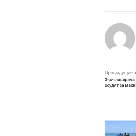
Предыдущие п
Экс-главврача
осудят за мах