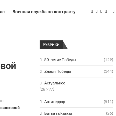
нас
Военная служба по контракту
РУБРИКИ
я
80-летие Победы
(129)
овой
Zнамя Победы
(144)
Актуальное
(28 997)
ен
Антитеррор
(511)
звонковой
Битва за Кавказ
(26)