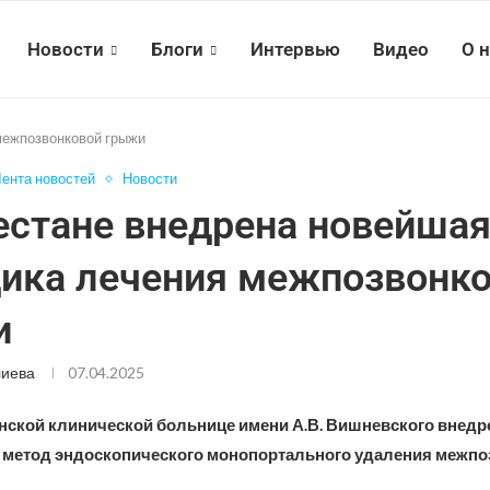
Новости
Блоги
Интервью
Видео
О 
межпозвонковой грыжи
ента новостей
Новости
естане внедрена новейша
ика лечения межпозвонк
и
лиева
07.04.2025
нской клинической больнице имени А.В. Вишневского внедр
метод эндоскопического монопортального удаления межпо