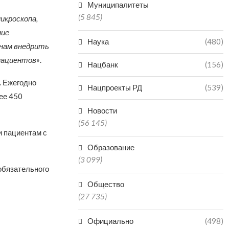
Муниципалитеты
(5 845)
икроскопа,
ние
Наука
(480)
 нам внедрить
пациентов»
.
Нацбанк
(156)
. Ежегодно
Нацпроекты РД
(539)
ее 450
Новости
(56 145)
 пациентам с
Образование
(3 099)
 обязательного
Общество
(27 735)
Официально
(498)