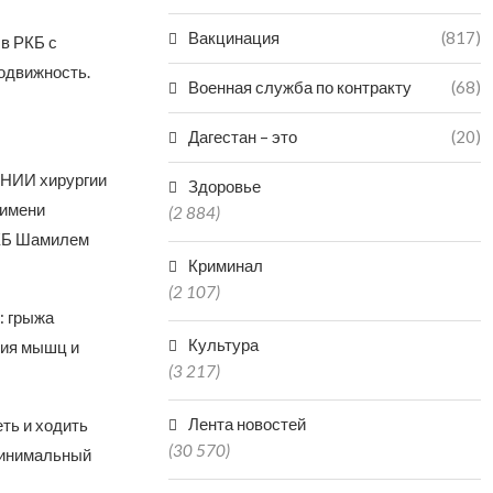
Вакцинация
(817)
в РКБ с
одвижность.
Военная служба по контракту
(68)
Дагестан – это
(20)
 НИИ хирургии
Здоровье
 имени
(2 884)
РКБ Шамилем
Криминал
(2 107)
: грыжа
Культура
ния мышц и
(3 217)
Лента новостей
ть и ходить
(30 570)
минимальный