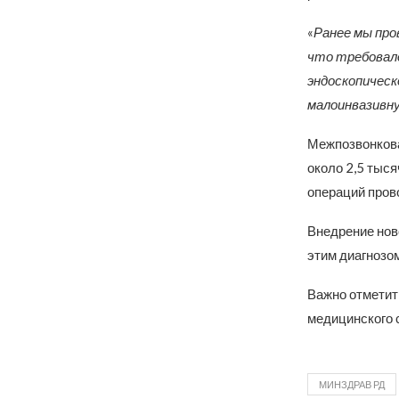
«
Ранее мы про
что требовало
эндоскопическ
малоинвазивн
Межпозвонкова
около 2,5 тыс
операций прово
Внедрение нов
этим диагнозом
Важно отметить
медицинского 
МИНЗДРАВ РД