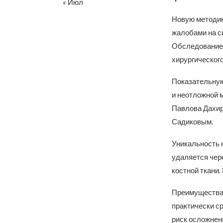
« Июл
Новую методик
жалобами на с
Обследование 
хирургическог
Показательную
и неотложной 
Павлова Дахир
Садиковым.
Уникальность 
удаляется чер
костной ткани
Преимущества 
практически с
риск осложнен