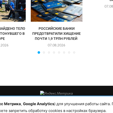
07.0
НАЙДЕНО ТЕЛО
РОССИЙСКИЕ БАНКИ
УТОНУВШЕГО В
ПРЕДОТВРАТИЛИ ХИЩЕНИЕ
РЕ
ПОЧТИ 1,9 ТРЛН РУБЛЕЙ
.2026
07.08.2026
такты редакции: 8(988)-292-94-34 Почта: vestiskfo@gmail.com По во
а. Все права защищены. Копирование и использование полных мате
кс Метрика
,
Google Analytics
) для улучшения работы сайта.
условии гиперссылки на сайт mirmol.ru. 16+
жете запретить обработку cookies в настройках браузера.