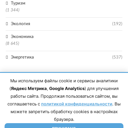
Туризм
(1 344)
Экология
(192)
Экономика
(8 645)
Энергетика
(537)
Мы используем файлы cookie и сервисы аналитики
(
Яндекс Метрика
,
Google Analytics
) для улучшения
работы сайта. Продолжая пользоваться сайтом, вы
Главный редактор сетевого издания Магомаев Тимур Нухович. Контакты
соглашаетесь с
политикой конфиденциальности
. Вы
редакции: 8(988)-292-94-34 Почта: vestiskfo@gmail.com По вопросам
сотрудничества: institut-media@yandex.ru Адрес: 367018, Республика
можете запретить обработку cookies в настройках
Дагестан, г. Махачкала, пр-т Насрутдинова, д. 1а. Все права защищены.
Копирование и использование полных материалов запрещено, частичное
браузера.
цитирование возможно только при условии гиперссылки на сайт mirmol.ru.
16+