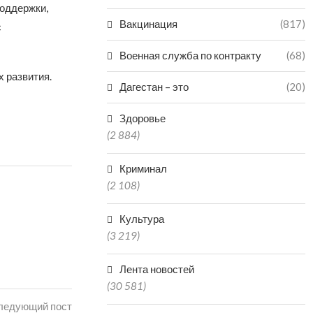
поддержки,
Вакцинация
(817)
с
Военная служба по контракту
(68)
х развития.
Дагестан – это
(20)
Здоровье
(2 884)
Криминал
(2 108)
Культура
(3 219)
Лента новостей
(30 581)
ледующий пост