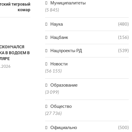
Муниципалитеты
тский тигровый
(5 845)
комар
Наука
(480)
Нацбанк
(156)
СКОНЧАЛСЯ
Нацпроекты РД
(539)
А В ВОДОЕМ В
ЛЯРЕ
Новости
8.2026
(56 155)
Образование
(3 099)
ДВОЕ ДЕТЕЙ УТОНУЛИ В
ВЛАСТИ 
ПРУДУ В КИЗЛЯРСКОМ
ВЕРН
РАЙОНЕ
ГОССОБСТВЕН
Общество
ЗЕМ
08.08.2026
(27 736)
08.0
Официально
(500)