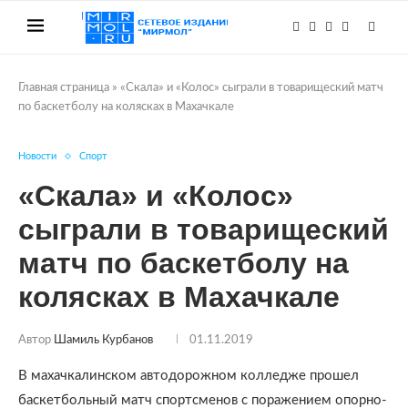
Главная страница
»
«Скала» и «Колос» сыграли в товарищеский матч
по баскетболу на колясках в Махачкале
Новости
Спорт
«Скала» и «Колос»
сыграли в товарищеский
матч по баскетболу на
колясках в Махачкале
Автор
Шамиль Курбанов
01.11.2019
В махачкалинском автодорожном колледже прошел
баскетбольный матч спортсменов с поражением опорно-