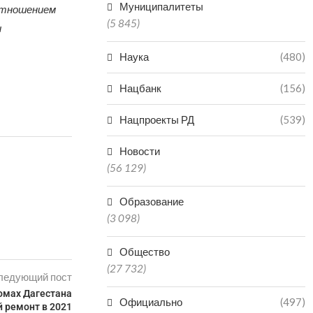
Муниципалитеты
 отношением
(5 845)
и
Наука
(480)
Нацбанк
(156)
Нацпроекты РД
(539)
Новости
(56 129)
Образование
(3 098)
Общество
(27 732)
ледующий пост
омах Дагестана
Официально
(497)
 ремонт в 2021