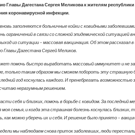
ио Главы Дагестана Сергея Меликова к жителям республики
ния коронавирусной инфекции
.
вновь заполняются больничные койки с ковидными заболевшим
нь ограничений в связи со сложной эпидемической ситуацией вн
 выход из ситуации – массовая вакцинация. Об этом рассказал в
о Главы Дагестана Сергей Меликов.
ожет помочь быстро выработать массовый иммунитет и не за
, только таким образом мы сможем побороть эту страшную б
следний год коснулась каждого. И пренебрегать возможность
 считаю неразумным решением.
сти себя и близких, помочь в борьбе с ковидом. За последний м
 моя семья, и когда эта страшная болезнь коснулась близких, то
, как можно уберечь их и себя. И решение было принято – вакци
недели мы наблюдаем снова приток заболевших, люди перестал