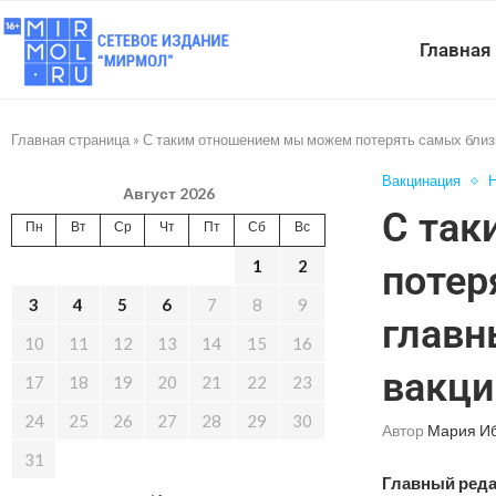
Главная
Главная страница
»
С таким отношением мы можем потерять самых близ
Вакцинация
Н
Август 2026
С так
Пн
Вт
Ср
Чт
Пт
Сб
Вс
1
2
потер
3
4
5
6
7
8
9
главн
10
11
12
13
14
15
16
вакци
17
18
19
20
21
22
23
24
25
26
27
28
29
30
Автор
Мария И
31
Главный реда