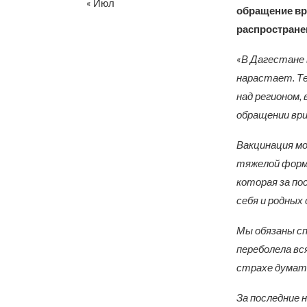
« Июл
обращение вр
распростране
«
В Дагестане 
нарастает. Те
над регионом,
обращении ври
Вакцинация м
тяжелой форме
которая за по
себя и родных
Мы обязаны спа
переболела вся
страхе думать
За последние 