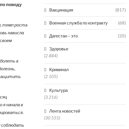
 по поводу
Вакцинация
(817)
Военная служба по контракту
(68)
и, темп роста
овь нависла
Дагестан – это
(20)
 своем
Здоровье
(2 884)
болеть в
олезнь,
Криминал
ю защитить
(2 105)
Культура
есяц
(3 216)
 я начала в
Лента новостей
нироваться.
(30 555)
и соблюдать