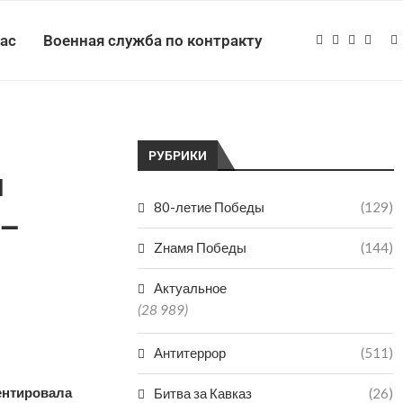
нас
Военная служба по контракту
РУБРИКИ
м
80-летие Победы
(129)
 –
Zнамя Победы
(144)
Актуальное
(28 989)
Антитеррор
(511)
ентировала
Битва за Кавказ
(26)