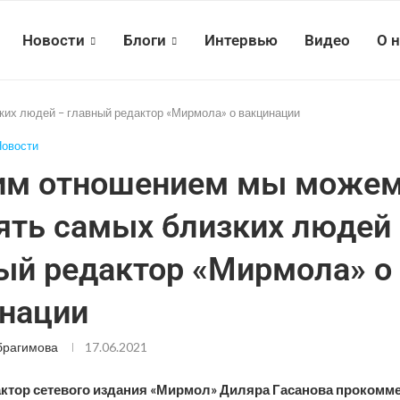
Новости
Блоги
Интервью
Видео
О 
ких людей – главный редактор «Мирмола» о вакцинации
овости
им отношением мы може
ять самых близких людей
ый редактор «Мирмола» о
нации
брагимова
17.06.2021
ктор сетевого издания «Мирмол» Диляра Гасанова прокомм