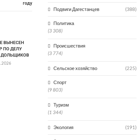
году
Подвиги Дагестанцев
(388)
Политика
(3 308)
ТЕ ВЫНЕСЕН
Происшествия
Р ПО ДЕЛУ
(3 774)
 ДОЛЬЩИКОВ
8.2026
Сельское хозяйство
(225)
Спорт
(9 803)
VR-ТЕХНОЛОГИИ
ДАГЕСТАН В
ЗАРАБОТАЛИ В КРЕПОСТИ
РЕГИО
НАРЫН-КАЛА В ДАГЕСТАНЕ
ПРОИЗ
Туризм
МИНЕР
06.08.2026
(1 344)
06.0
Экология
(191)