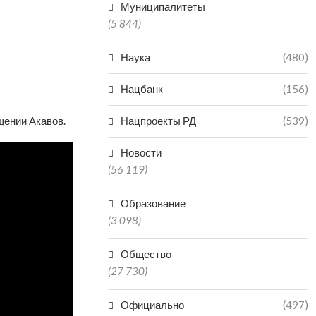
Муниципалитеты
(5 844)
Наука
(480)
Нацбанк
(156)
щении Акавов.
Нацпроекты РД
(539)
Новости
(56 119)
Образование
(3 098)
Общество
(27 730)
Официально
(497)