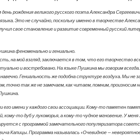
день рождения великого русского поэта Александра Сергеевич
 языка. Это не случайно, поскольку именно в творчестве Алекс
лучил свое становление и развитие современный русский лит
шкина феноменально и гениально.
ть, на мой взгляд, заключается в том, что его творчество вс
ктуально и востребовано. На языке Пушкина мы говорим всегда
 навечно. Гениальность же подобна структуре воздуха. Мы не з
м, точно так же не замечаем, как читаем, помним, произносим 
Пушкина.
и его имени у каждого свои ассоциации. Кому-то памятен памя
, кому-то дуб у лукоморья, а кому-то чудное мгновение. У меня
ируется с программой замечательного популяризатора советс
ича Капицы. Программа называлась «Очевидное — невероятное»