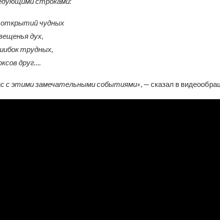
ледующими строками:
м открытий чудных
вещенья дух,
шибок трудных,
оксов друг….
ас с этими замечательными событиями»
, — сказал в видеообра