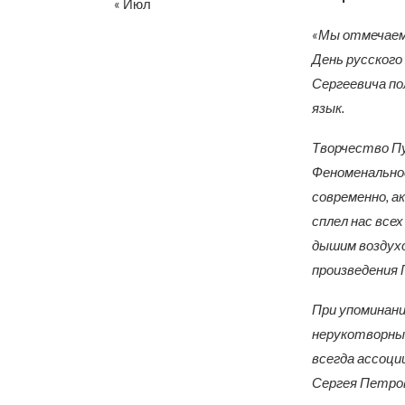
« Июл
«Мы отмечаем 
День русского
Сергеевича по
язык.
Творчество Пу
Феноменальнос
современно, а
сплел нас всех
дышим воздухо
произведения 
При упоминани
нерукотворный
всегда ассоци
Сергея Петров