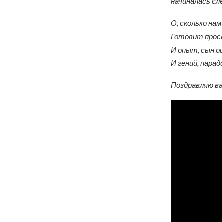
начиналась с
О, сколько на
Готовит прос
И опыт, сын о
И гений, парад
Поздравляю в