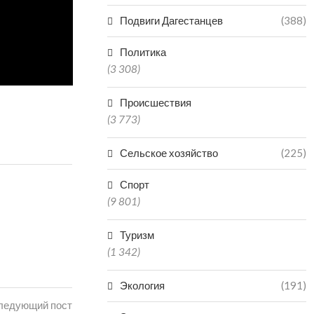
Подвиги Дагестанцев
(388)
Политика
(3 308)
Происшествия
(3 773)
Сельское хозяйство
(225)
Спорт
(9 801)
Туризм
(1 342)
Экология
(191)
ледующий пост