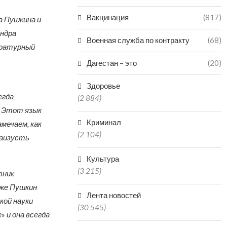
Вакцинация
(817)
а Пушкина и
андра
Военная служба по контракту
(68)
ературный
Дагестан – это
(20)
Здоровье
егда
(2 884)
. Этот язык
Криминал
амечаем, как
(2 104)
наизусть
Культура
(3 215)
тник
 же Пушкин
Лента новостей
кой науки
(30 545)
 и она всегда