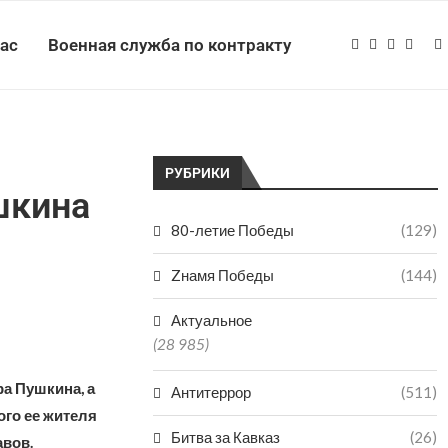
нас
Военная служба по контракту
РУБРИКИ
шкина
80-летие Победы
(129)
Zнамя Победы
(144)
Актуальное
(28 985)
а Пушкина, а
Антитеррор
(511)
ого ее жителя
Битва за Кавказ
(26)
авов.