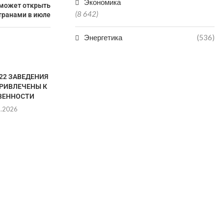
Экономика
 может открыть
(8 642)
транами в июле
Энергетика
(536)
 22 ЗАВЕДЕНИЯ
В ДАГЕСТАН
РИВЛЕЧЕНЫ К
ПОПАЛ В БО
ВЕННОСТИ
КАТА
8.2026
06.0
ДВУХ БРАТЬЕВ-МЕДВЕДЕЙ
МИШУ И ГРИШУ ИЗ
ДАГЕСТАНА ОТПРАВИЛИ...
06.08.2026