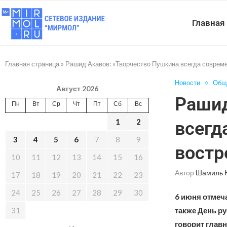
Главная
Главная страница
»
Рашид Акавов: «Творчество Пушкина всегда современ
Новости
Общ
Август 2026
Рашид
Пн
Вт
Ср
Чт
Пт
Сб
Вс
1
2
всегд
3
4
5
6
7
8
9
востр
10
11
12
13
14
15
16
Автор
Шамиль 
17
18
19
20
21
22
23
24
25
26
27
28
29
30
6 июня отмеч
31
также День ру
говорит глав