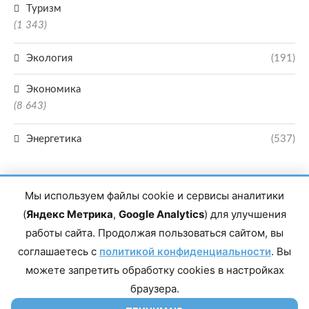
Туризм
(1 343)
Экология
(191)
Экономика
(8 643)
Энергетика
(537)
Мы используем файлы cookie и сервисы аналитики
(
Яндекс Метрика
,
Google Analytics
) для улучшения
работы сайта. Продолжая пользоваться сайтом, вы
Главный редактор сетевого издания Магомаев Тимур Нухович. Контакты
соглашаетесь с
политикой конфиденциальности
. Вы
редакции: 8(988)-292-94-34 Почта: vestiskfo@gmail.com По вопросам
сотрудничества: institut-media@yandex.ru Адрес: 367018, Республика
можете запретить обработку cookies в настройках
Дагестан, г. Махачкала, пр-т Насрутдинова, д. 1а. Все права защищены.
Копирование и использование полных материалов запрещено, частичное
браузера.
цитирование возможно только при условии гиперссылки на сайт mirmol.ru.
16+