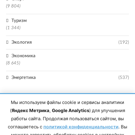
(9 804)
Туризм
(1 344)
Экология
(192)
Экономика
(8 645)
Энергетика
(537)
Мы используем файлы cookie и сервисы аналитики
(
Яндекс Метрика
,
Google Analytics
) для улучшения
работы сайта. Продолжая пользоваться сайтом, вы
Главный редактор сетевого издания Магомаев Тимур Нухович. Контакты
соглашаетесь с
политикой конфиденциальности
. Вы
редакции: 8(988)-292-94-34 Почта: vestiskfo@gmail.com По вопросам
сотрудничества: institut-media@yandex.ru Адрес: 367018, Республика
можете запретить обработку cookies в настройках