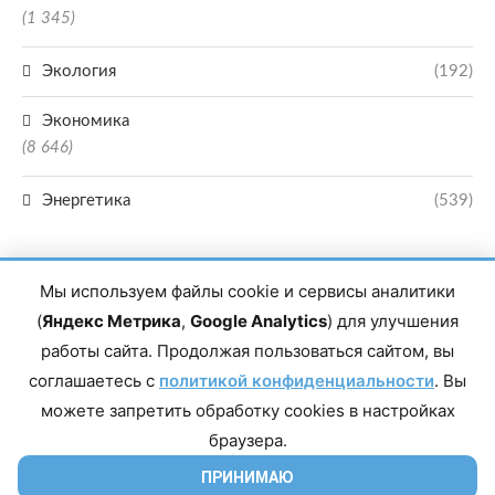
(1 345)
Экология
(192)
Экономика
(8 646)
Энергетика
(539)
Мы используем файлы cookie и сервисы аналитики
(
Яндекс Метрика
,
Google Analytics
) для улучшения
работы сайта. Продолжая пользоваться сайтом, вы
Главный редактор сетевого издания Магомаев Тимур Нухович. Контакты
соглашаетесь с
политикой конфиденциальности
. Вы
редакции: 8(988)-292-94-34 Почта: vestiskfo@gmail.com По вопросам
сотрудничества: institut-media@yandex.ru Адрес: 367018, Республика
можете запретить обработку cookies в настройках
Дагестан, г. Махачкала, пр-т Насрутдинова, д. 1а. Все права защищены.
Копирование и использование полных материалов запрещено, частичное
браузера.
цитирование возможно только при условии гиперссылки на сайт mirmol.ru.
16+
ПРИНИМАЮ