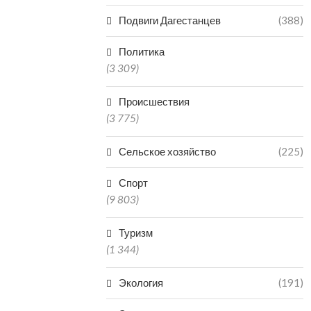
МНОГОКВА
07.08.2026
Подвиги Дагестанцев
(388)
07.0
Политика
(3 309)
Происшествия
(3 775)
Сельское хозяйство
(225)
Спорт
(9 803)
Туризм
(1 344)
Экология
(191)