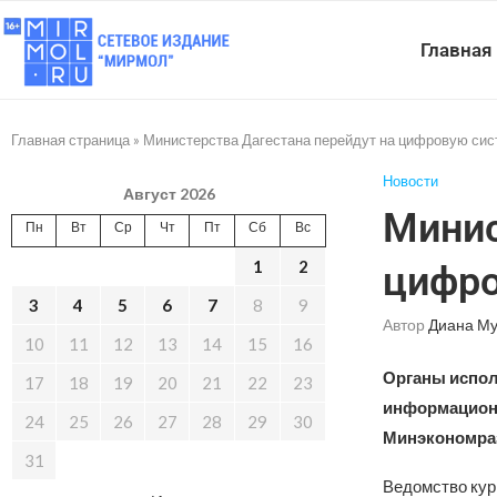
Главная
Главная страница
»
Министерства Дагестана перейдут на цифровую сис
Новости
Август 2026
Минис
Пн
Вт
Ср
Чт
Пт
Сб
Вс
1
2
цифро
3
4
5
6
7
8
9
Автор
Диана Му
10
11
12
13
14
15
16
Органы испол
17
18
19
20
21
22
23
информационн
24
25
26
27
28
29
30
Минэкономраз
31
Ведомство кур