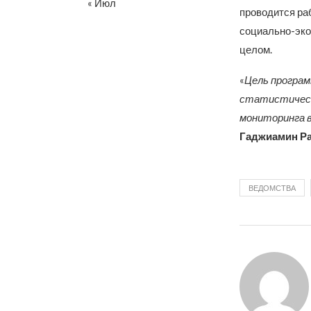
« Июл
проводится ра
социально-эко
целом.
«
Цель програм
статистическ
мониторинга в
Гаджиамин Р
ВЕДОМСТВА