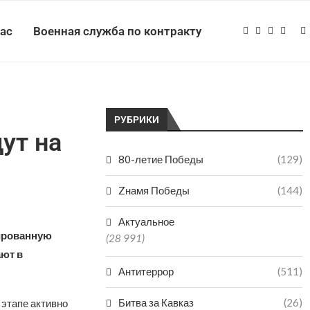
нас
Военная служба по контракту
РУБРИКИ
ут на
80-летие Победы
(129)
Zнамя Победы
(144)
Актуальное
зированную
(28 991)
ают в
Антитеррор
(511)
Битва за Кавказ
(26)
 этапе активно