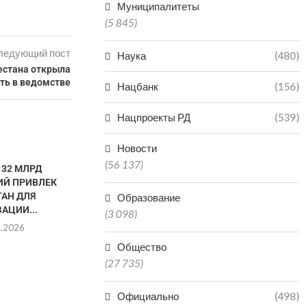
Муниципалитеты
(5 845)
ледующий пост
Наука
(480)
естана открыла
ть в ведомстве
Нацбанк
(156)
Нацпроекты РД
(539)
Новости
(56 137)
132 МЛРД
ИЙ ПРИВЛЕК
ТАН ДЛЯ
Образование
АЦИИ...
(3 098)
8.2026
Общество
(27 735)
В СЕЛЕ ХУЧНИ ПРОЙДЕТ
В ДАГЕСТА
ФЕСТИВАЛЬ «КОВЕР РУЧНОЙ
ПРЕДОТ
Официально
(498)
РАБОТЫ...
ВОЗМОЖНУЮ