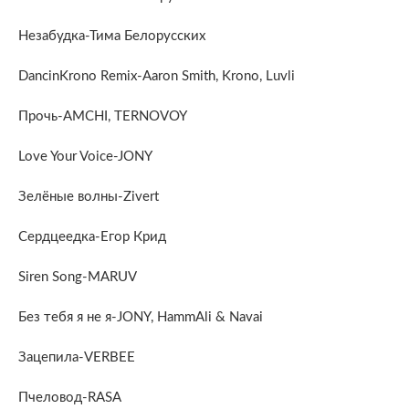
Незабудка-Тима Белорусских
DancinKrono Remix-Aaron Smith, Krono, Luvli
Прочь-AMCHI, TERNOVOY
Love Your Voice-JONY
Зелёные волны-Zivert
Сердцеедка-Егор Крид
Siren Song-MARUV
Без тебя я не я-JONY, HammAli & Navai
Зацепила-VERBEE
Пчеловод-RASA