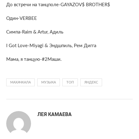
До встречи на танцполе-GAYAZOV$ BROTHER$
Один-VERBEE
Симпа-Raim & Artur, Адиль
I Got Love-Miyagi & Эндшпиль, Рем Дигга
Мама, я танцую-#2Маши.
МАХАЧКАЛА
МУЗЫКА
ТОП
ЯНДЕКС
ЛЕЯ КАМАЕВА