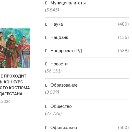
Муниципалитеты
(5 845)
Наука
(480)
СУД АРЕСТОВАЛ ПЯТЕРЫХ
ЖИТЕЛЕЙ ДАГЕСТАНА, У
Нацбанк
(156)
КОТОРЫХ БЫЛИ...
Нацпроекты РД
08.08.2026
(539)
Новости
(56 151)
ЛЕ ПРОХОДИТ
В КАСПИЙС
Ь-КОНКУРС
ДАГЕСТАНС
Образование
ОГО КОСТЮМА
М
(3 099)
ДАГЕСТАНА
08.0
8.2026
Общество
(27 736)
Официально
(500)