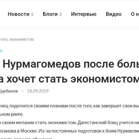
Новости
Блоги
Интервью
Видео
О 
стать экономистом
рт
 Нурмагомедов после бол
а хочет стать экономисто
Курбанов
18.09.2019
боец поделился своими планами после того, как завершит свои в
ном ринге.
о своем желании стать экономистом. Дагестанский боец учится н
ханова в Москве. Из-за постоянных подготовок к боям Нурмаго