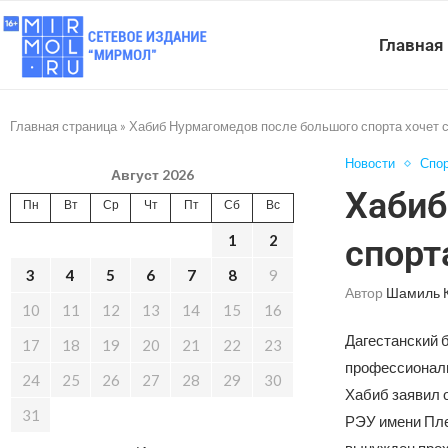
Главная
Главная страница
»
Хабиб Нурмагомедов после большого спорта хочет 
Новости
Спо
Август 2026
Хабиб
Пн
Вт
Ср
Чт
Пт
Сб
Вс
1
2
спорт
3
4
5
6
7
8
9
Автор
Шамиль 
10
11
12
13
14
15
16
Дагестанский 
17
18
19
20
21
22
23
профессиональ
24
25
26
27
28
29
30
Хабиб заявил 
31
РЭУ имени Пле