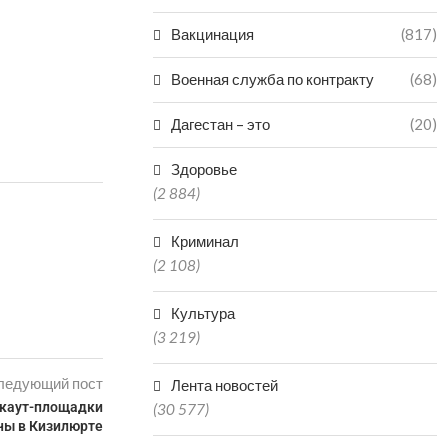
Вакцинация
(817)
Военная служба по контракту
(68)
Дагестан – это
(20)
Здоровье
(2 884)
Криминал
(2 108)
Культура
(3 219)
ледующий пост
Лента новостей
ркаут-площадки
(30 577)
ны в Кизилюрте