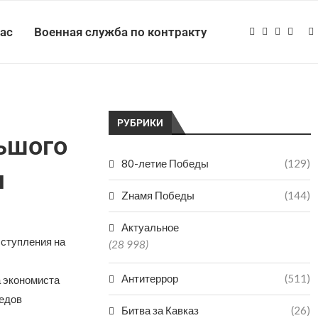
нас
Военная служба по контракту
РУБРИКИ
ьшого
80-летие Победы
(129)
м
Zнамя Победы
(144)
Актуальное
ыступления на
(28 998)
Антитеррор
(511)
а экономиста
медов
Битва за Кавказ
(26)