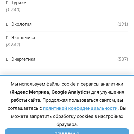
Туризм
(1 343)
Экология
(191)
Экономика
(8 642)
Энергетика
(537)
Мы используем файлы cookie и сервисы аналитики
(
Яндекс Метрика
,
Google Analytics
) для улучшения
работы сайта. Продолжая пользоваться сайтом, вы
Главный редактор сетевого издания Магомаев Тимур Нухович. Контакты
соглашаетесь с
политикой конфиденциальности
. Вы
редакции: 8(988)-292-94-34 Почта: vestiskfo@gmail.com По вопросам
сотрудничества: institut-media@yandex.ru Адрес: 367018, Республика
можете запретить обработку cookies в настройках
Дагестан, г. Махачкала, пр-т Насрутдинова, д. 1а. Все права защищены.
Копирование и использование полных материалов запрещено, частичное
браузера.
цитирование возможно только при условии гиперссылки на сайт mirmol.ru.
16+