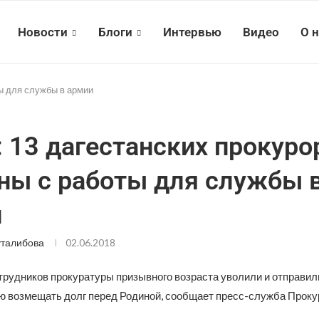
Новости
Блоги
Интервью
Видео
О 
ты для службы в армии
: 13 дагестанских прокуро
ны с работы для службы 
и
талибова
02.06.2018
трудников прокуратуры призывного возраста уволили и отправил
ю возмещать долг перед Родиной, сообщает пресс-служба Прок