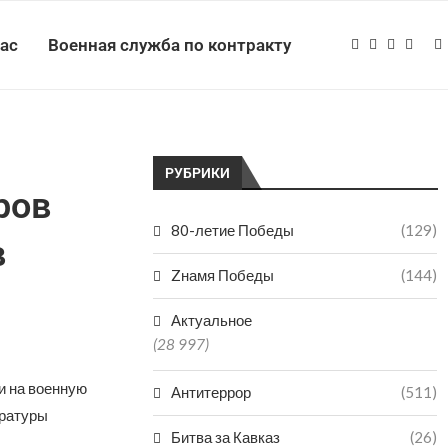
нас
Военная служба по контракту
РУБРИКИ
ров
80-летие Победы
(129)
в
Zнамя Победы
(144)
Актуальное
(28 997)
и на военную
Антитеррор
(511)
уратуры
Битва за Кавказ
(26)