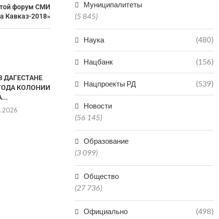
Муниципалитеты
стой форум СМИ
(5 845)
а Кавказ-2018»
Наука
(480)
Нацбанк
(156)
В ДАГЕСТАНЕ
Нацпроекты РД
(539)
 ГОДА КОЛОНИИ
...
Новости
8.2026
(56 145)
Образование
(3 099)
ДАГЕСТАНЕЦ ОТВЕТИТ В
В МАХАЧКА
СУДЕ ЗА НЕНАДЛЕЖАЩИЙ
ЗАКРЫЛИ ЧАС
ОТЛОВ АГРЕССИВНЫХ...
ЗАВЕДЕНИЕ
Общество
07.08.2026
07.0
(27 736)
Официально
(498)