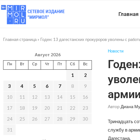
Главная
Главная страница
»
Годен: 13 дагестанских прокуроров уволены с рабо
Новости
Август 2026
Годен
Пн
Вт
Ср
Чт
Пт
Сб
Вс
1
2
уволе
3
4
5
6
7
8
9
арми
10
11
12
13
14
15
16
Автор
Диана Му
17
18
19
20
21
22
23
24
25
26
27
28
29
30
Тринадцать со
31
службу в арми
Дагестана.