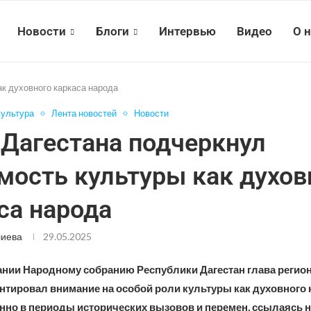
Новости
Блоги
Интервью
Видео
О 
ак духовного каркаса народа
ультура
Лента новостей
Новости
 Дагестана подчеркнул
мость культуры как духов
са народа
лиева
29.05.2025
ании Народному собранию Республики Дагестан глава регион
нтировал внимание на особой роли культуры как духовного 
енно в периоды исторических вызовов и перемен, ссылаясь н