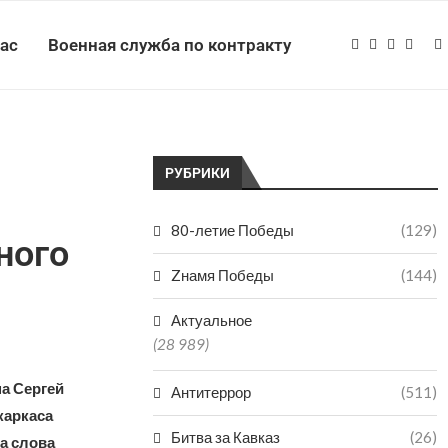
нас
Военная служба по контракту
РУБРИКИ
80-летие Победы
(129)
ного
Zнамя Победы
(144)
Актуальное
(28 989)
а Сергей
Антитеррор
(511)
каркаса
Битва за Кавказ
(26)
а слова