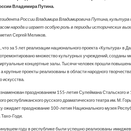
оссии Владимира Путина.
езидента России Владимира Владимировича Путина, культура
асом народа и играет особую роль в периоды исторических выз
тметил Сергей Меликов.
 что за 5 лет реализации национального проекта «Культура» в Да
 отремонтировано множество культурных учреждений, созданы 
виртуальные концертные залы. Тысячи человек прошли повышен
 а крупные проекты реализованы в области народного творчества
о искусства.
ознаменован празднованием 155-летия Сулеймана Стальского и 
го республиканского русского драматического театра им. М. Горь
ку ожидает празднование 100-летия Национального музея Респу
 Тахо-Годи.
 минувшем году в республике были успешно реализованы имидже