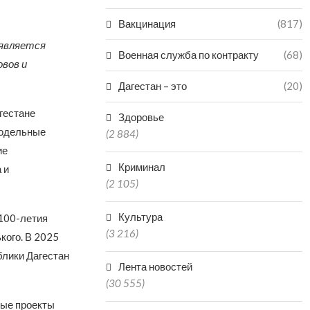
Вакцинация
(817)
 является
Военная служба по контракту
(68)
овов и
Дагестан – это
(20)
гестане
Здоровье
модельные
(2 884)
ие
Криминал
 и
(2 105)
Культура
100-летия
(3 216)
кого. В 2025
блики Дагестан
Лента новостей
(30 555)
вые проекты