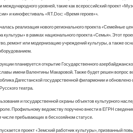
и международного уровней, такие как всероссийский проект «Му
ии» и кинофестиваль «RT.Doc: «Время героев»».
ачалась реализация нового регионального проекта «Семейные цен
а культуры» в рамках национального проекта «Семья». Этот прое
тво, ремонт или модернизацию учреждений культуры, а также осн
оборудованием.
рукции планируется открытие Государственного азербайджанског
славы имени Валентины Макаровой. Также будет решен вопрос 
 облика Дагестанской государственной филармонии и обновлено
Русского театра.
ьзования и государственной охраны объектов культурного насл
троле. Профильному ведомству поручено внести в ЕГРН сведения
ом числе пребывающих в бесхозяйном статусе.
апускается проект «Земский работник культуры», призванный пов