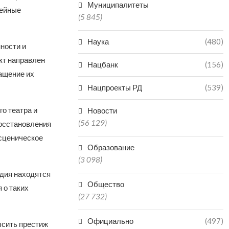
Муниципалитеты
зейные
(5 845)
Наука
(480)
ности и
кт направлен
Нацбанк
(156)
ащение их
Нацпроекты РД
(539)
о театра и
Новости
(56 129)
восстановления
 сценическое
Образование
(3 098)
едия находятся
Общество
 о таких
(27 732)
Официально
(497)
ысить престиж