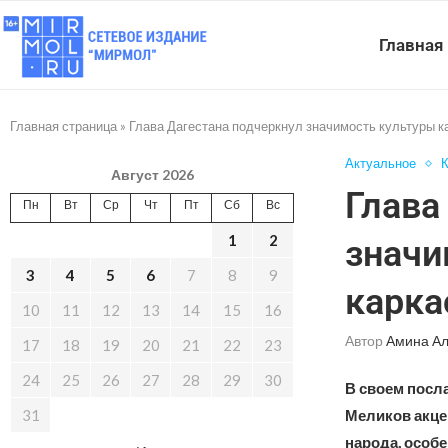
Главная
Главная страница
»
Глава Дагестана подчеркнул значимость культуры к
Актуальное
К
Август 2026
Глава
Пн
Вт
Ср
Чт
Пт
Сб
Вс
1
2
значи
3
4
5
6
7
8
9
карка
10
11
12
13
14
15
16
Автор
Амина А
17
18
19
20
21
22
23
24
25
26
27
28
29
30
В своем посл
31
Меликов акце
народа, особ