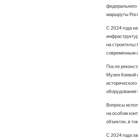
федерального 
маршруты Росс
С 2024 года н
инфраструктур
на строительс
современным 
После реконст
Музея боевой 
исторического
оборудование 
Вопросы испол
на особом кон
объектах, в т
С 2024 года з