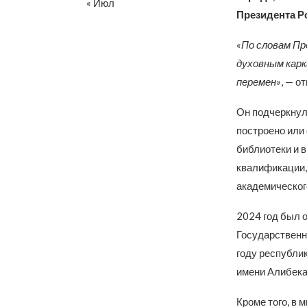
« Июл
Президента Р
«По словам Пр
духовным карк
перемен»
, — о
Он подчеркнул,
построено или
библиотеки и 
квалификации,
академическог
2024 год был 
Государственно
году республи
имени Алибека
Кроме того, в