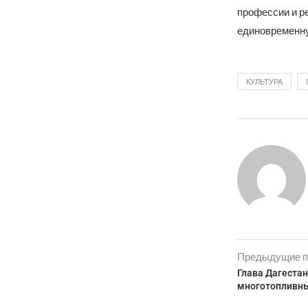
профессии и р
единовременну
КУЛЬТУРА
Предыдущие п
Глава Дагестан
многотопливн