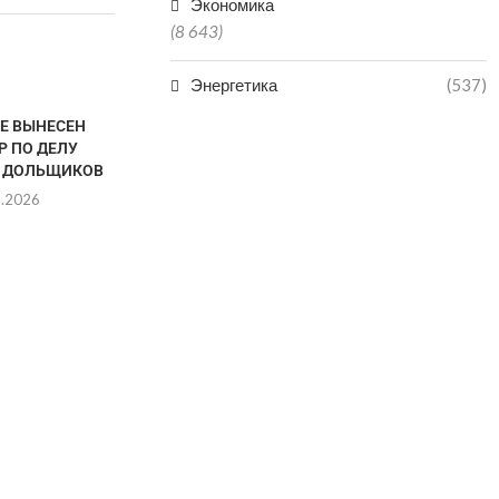
Экономика
(8 643)
Энергетика
(537)
ТЕ ВЫНЕСЕН
Р ПО ДЕЛУ
 ДОЛЬЩИКОВ
8.2026
VR-ТЕХНОЛОГИИ
ДАГЕСТАН В
ЗАРАБОТАЛИ В КРЕПОСТИ
РЕГИО
НАРЫН-КАЛА В ДАГЕСТАНЕ
ПРОИЗ
МИНЕР
06.08.2026
06.0