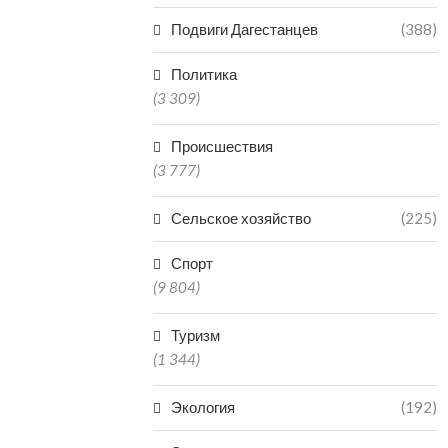
СУДЕ ЗА НЕНАДЛЕЖАЩИЙ
ЗАКРЫЛИ ЧАС
Подвиги Дагестанцев
(388)
ОТЛОВ АГРЕССИВНЫХ...
ЗАВЕДЕНИЕ
07.08.2026
07.0
Политика
(3 309)
Происшествия
(3 777)
Сельское хозяйство
(225)
Спорт
(9 804)
Туризм
(1 344)
Экология
(192)