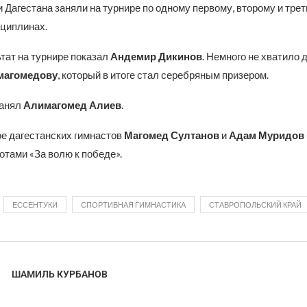
Дагестана заняли на турнире по одному первому, второму и трет
циплинах.
тат на турнире показал
Андемир Дикинов
. Немного не хватило 
магомедову
, который в итоге стал серебряным призером.
занял
Алимагомед Алиев
.
ое дагестанских гимнастов
Магомед Султанов
и
Адам Муридов
отами «За волю к победе».
ЕССЕНТУКИ
СПОРТИВНАЯ ГИМНАСТИКА
СТАВРОПОЛЬСКИЙ КРАЙ
ШАМИЛЬ КУРБАНОВ