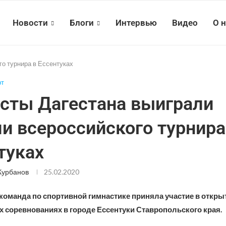
Новости
Блоги
Интервью
Видео
О 
о турнира в Ессентуках
рт
сты Дагестана выиграли
и всероссийского турнира
туках
Курбанов
25.02.2020
 команда по спортивной гимнастике приняла участие в откр
х соревнованиях в городе Ессентуки Ставропольского края.