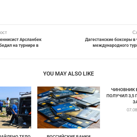
ост
С
теннисист Арсланбек
Дагестанские боксеры в
бедил на турнире в
международного турн
YOU MAY ALSO LIKE
ЧИНОВНИК 
ПОЛУЧИЛ 3,5
ЗА
07.0
НАЙДЕНО ТЕЛО
РОССИЙСКИЕ БАНКИ