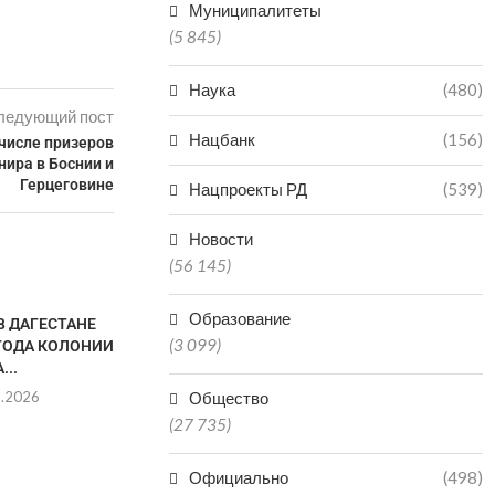
Муниципалитеты
(5 845)
Наука
(480)
ледующий пост
Нацбанк
(156)
 числе призеров
ира в Боснии и
Герцеговине
Нацпроекты РД
(539)
Новости
(56 145)
Образование
В ДАГЕСТАНЕ
(3 099)
 ГОДА КОЛОНИИ
...
8.2026
Общество
(27 735)
Официально
(498)
ДАГЕСТАНЕЦ ОТВЕТИТ В
В МАХАЧКА