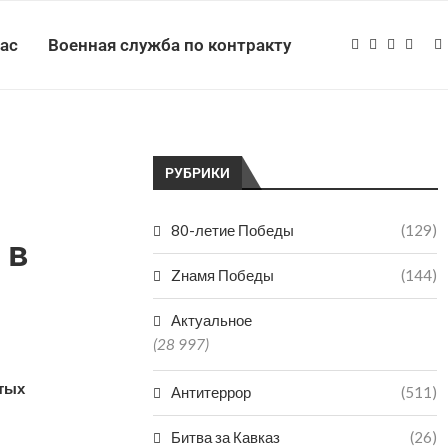
нас
Военная служба по контракту
РУБРИКИ
80-летие Победы
(129)
 в
Zнамя Победы
(144)
Актуальное
(28 997)
ытых
Антитеррор
(511)
Битва за Кавказ
(26)