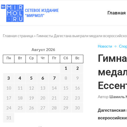
Главная
Главная страница
»
Гимнасты Дагестана выиграли медали всероссийског
Новости
Спо
Август 2026
Гимна
Пн
Вт
Ср
Чт
Пт
Сб
Вс
1
2
медал
3
4
5
6
7
8
9
Ессен
10
11
12
13
14
15
16
Автор
Шамиль 
17
18
19
20
21
22
23
24
25
26
27
28
29
30
Дагестанская
31
всероссийски