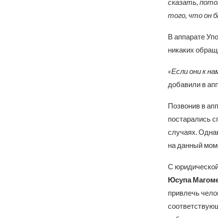
сказать, пото
того, что он 
В аппарате Упо
никаких обращ
«Если они к н
добавили в апп
Позвонив в апп
постарались с
случаях. Одна
на данный мом
С юридической
Юсупа Магом
привлечь челов
соответствующ