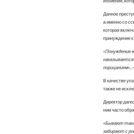
избиения, кот
Данное престу
а именно со с
которая включа
принуждение к
«
Понуждение ж
наказывается 
порицанием»
,
В качестве уг
также не искл
Директор даге
ним часто обр
«
Бывают такие
забирают с ро