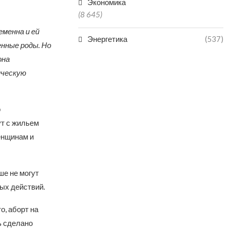
Экономика
(8 645)
еменна и ей
Энергетика
(537)
енные роды. Но
она
ическую
о
т с жильем
енщинам и
ше не могут
ых действий.
о, аборт на
ь сделано