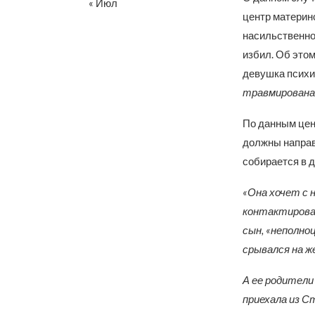
« Июл
центр материнс
насильственно
избил. Об это
девушка психи
травмирована,
По данным цен
должны направ
собирается в 
«Она хочет с 
контактироват
сын, «неполноц
срывался на же
А ее родители
приехала из С