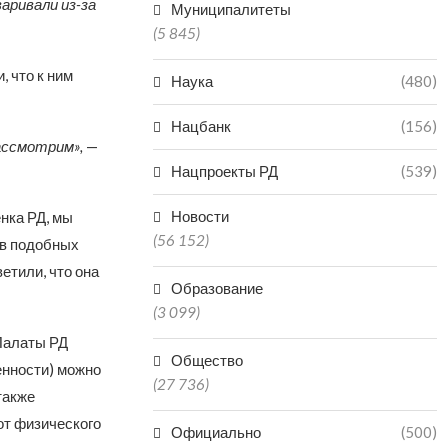
аривали из-за
Муниципалитеты
(5 845)
 что к ним
Наука
(480)
Нацбанк
(156)
ассмотрим»,
—
Нацпроекты РД
(539)
Новости
нка РД, мы
(56 152)
 в подобных
ветили, что она
Образование
(3 099)
 Палаты РД
Общество
енности) можно
(27 736)
также
от физического
Официально
(500)