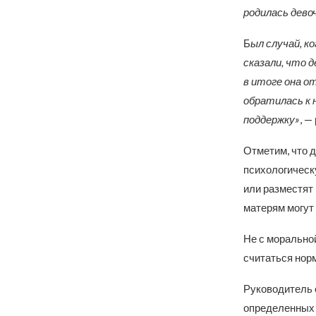
родилась девоч
Б
ыл случай, к
сказали, что 
в итоге она о
обратилась к 
поддержку»
, —
Отметим, что 
психологическ
или разместят
матерям могут 
Не с моральной
считаться нор
Руководитель 
определенных 