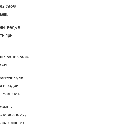
ить свою
аев.
ы, ведь в
ть при
капывали своих
кой.
ожалению, не
и и родов
 мальчик.
 жизнь
елигиозному,
тавах многих