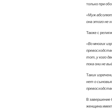
только при об
«Муж абсолютн
она этого не 
Также с религи
«Во многих из
превосходстве
тот, у кого дв
пока они не в
Т
аких изречен
нет о сыновьях
превосходств
В завершение 
женщина имеет