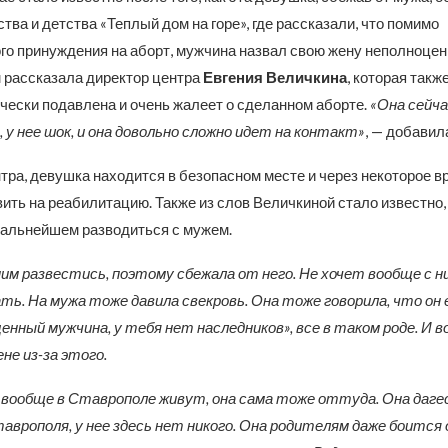
тва и детства «Теплый дом на горе», где рассказали, что помимо
го принуждения на аборт, мужчина назвал свою жену неполноценн
м рассказала директор центра
Евгения Величкина
, которая такж
чески подавлена и очень жалеет о сделанном аборте.
«Она сейча
 у нее шок, и она довольно сложно идет на контакт»
, — добави
тра, девушка находится в безопасном месте и через некоторое в
ить на реабилитацию. Также из слов Величкиной стало известно,
дальнейшем разводиться с мужем.
ним развестись, поэтому сбежала от него. Не хочет вообще с 
ь. На мужа тоже давила свекровь. Она тоже говорила, что он
енный мужчина, у тебя нет наследников», все в таком роде. И в
не из-за этого.
 вообще в Ставрополе живут, она сама тоже оттуда. Она даге
таврополя, у нее здесь нет никого. Она родителям даже боится