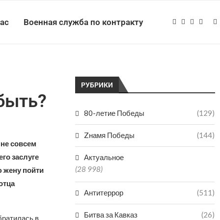
нас
Военная служба по контракту
РУБРИКИ
 быть?
80-летие Победы
(129)
Zнамя Победы
(144)
 не совсем
го заслуге
Актуальное
(28 998)
ю жену пойти
отца
Антитеррор
(511)
Битва за Кавказ
(26)
братилась в