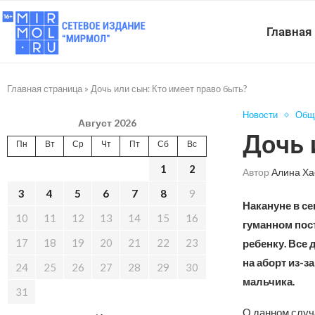
Главная
Главная страница
»
Дочь или сын: Кто имеет право быть?
Новости
Общ
Август 2026
Дочь 
Пн
Вт
Ср
Чт
Пт
Сб
Вс
1
2
Автор
Алина Ха
3
4
5
6
7
8
9
Накануне в с
10
11
12
13
14
15
16
гуманном пост
17
18
19
20
21
22
23
ребенку. Все 
на аборт из-з
24
25
26
27
28
29
30
мальчика.
31
О данном случа