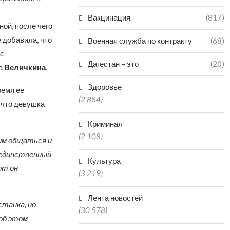
Вакцинация
(817)
ой, после чего
е добавила, что
Военная служба по контракту
(68)
с
Дагестан – это
(20)
ла
Величкина
.
Здоровье
ремя ее
(2 884)
 что девушка
Криминал
(2 108)
ним общаться и
 единственный
Культура
от он
(3 219)
Лента новостей
станка, но
(30 578)
 об этом