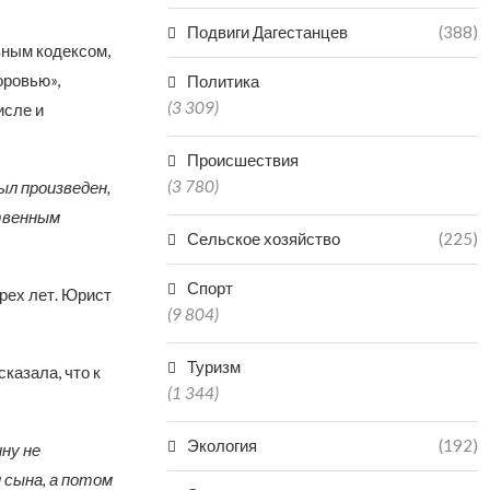
Подвиги Дагестанцев
(388)
вным кодексом,
оровью»,
Политика
(3 309)
исле и
Происшествия
(3 780)
л произведен,
твенным
Сельское хозяйство
(225)
Спорт
рех лет. Юрист
(9 804)
Туризм
сказала, что к
(1 344)
Экология
(192)
ну не
 сына, а потом