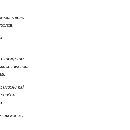
аборт, если
гослов.
ье.
 о том, что
м, до тех пор,
ай.
х изречений
б особом
в
.
я на аборт,