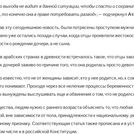
го выхода не видит в данной ситуации, чтобы спасти и сохран
 то конечно она в праве потребовать развод»
, — подчеркнул
Ат
в эту сегодняшнюю новость, были потрясены проступком мужчин
вно уже остались позади случаи, когда отцы проявляли жестокос
сти о рождении дочери, а не сына.
в арабских странах в древности встречалось такое, что отцы за
дочерей заживо по причине того, что она родилась просто девоч
 известно, что не от женщины зависит, кто у нее родится, но, к с
то понимают. Проходя через все нелегкие процессы беременност
 вынуждены выслушивать еще и обвинения о том, что не родился
ества, людям нужно с раннего возраста объяснять то, что любая
й, вне зависимости от пола, принадлежности к национальному, р
ному признаку. Соответствующая статья также прописана и в ус
том числе и в российской Конституции.