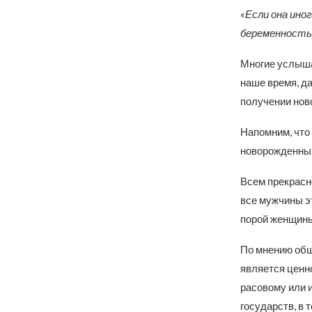
«Если она ино
беременность,
Многие услыша
наше время, да
получении ново
Напомним, что 
новорожденных 
Всем прекрасно
все мужчины э
порой женщины
По мнению общ
является ценно
расовому или и
государств, в 