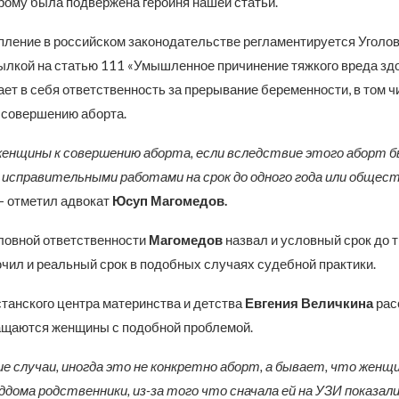
орому была подвержена героиня нашей статьи.
пление в российском законодательстве регламентируется Уголо
сылкой на статью 111 «Умышленное причинение тяжкого вреда зд
ет в себя ответственность за прерывание беременности, в том ч
 совершению аборта.
енщины к совершению аборта, если вследствие этого аборт бы
исправительными работами на срок до одного года или общес
 — отметил адвокат
Юсуп Магомедов.
оловной ответственности
Магомедов
назвал и условный срок до т
ючил и реальный срок в подобных случаях судебной практики.
станского центра материнства и детства
Евгения Величкина
рас
ащаются женщины с подобной проблемой.
 случаи, иногда это не конкретно аборт, а бывает, что женщи
ддома родственники, из-за того что сначала ей на УЗИ показали