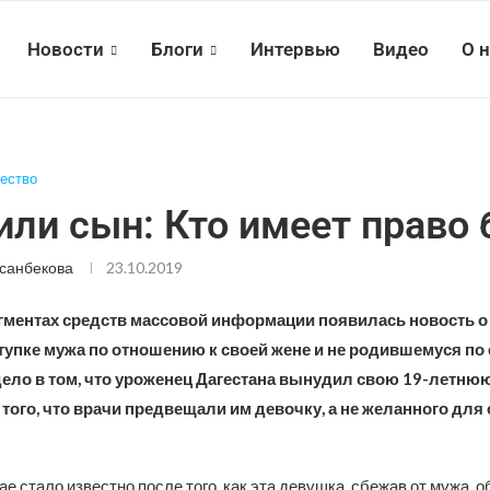
Новости
Блоги
Интервью
Видео
О 
ество
или сын: Кто имеет право
санбекова
23.10.2019
егментах средств массовой информации появилась новость о
упке мужа по отношению к своей жене и не родившемуся по е
дело в том, что уроженец Дагестана вынудил свою 19-летню
а того, что врачи предвещали им девочку, а не желанного для 
е стало известно после того, как эта девушка, сбежав от мужа, о