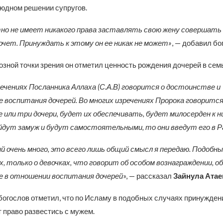
оюдном решении супругов.
о не имеет никакого права заставлять свою жену совершать 
хочет. Принуждать к этому он ее никак не может»
, — добавил бо
озной точки зрения он отметил ценность рождения дочерей в сем
речениях Посланника Аллаха (С.А.В) говорится о достоинстве и
 воспитания дочерей. Во многих изречениях Пророка говорится
е или три дочери, будет их обеспечивать, будет милосерден к ни
ыйдут замуж и будут самостоятельными, то они введут его в Р
ий очень много, это всего лишь общий смысл я передаю. Подобны
, только о девочках, что говорит об особом вознаграждении, о
е в отношении воспитания дочерей
», — рассказал
Зайнула Атае
богослов отметил, что по Исламу в подобных случаях принуждени
 право развестись с мужем.