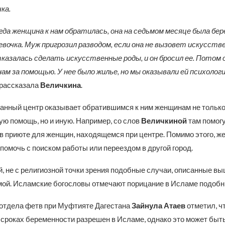
ка.
огда женщина к нам обратилась, она на седьмом месяце была бер
девочка. Муж пригрозил разводом, если она не вызовет искусств
тказалась сделать искусственные роды, и он бросил ее. Потом 
нам за помощью. У нее было жилье, но мы оказывали ей психолог
 рассказала
Величкина
.
данный центр оказывает обратившимся к ним женщинам не тольк
ую помощь, но и иную. Например, со слов
Величкиной
там помогу
 в приюте для женщин, находящемся при центре. Помимо этого, ж
помочь с поиском работы или переездом в другой город.
, не с религиозной точки зрения подобные случаи, описанные вы
мой. Исламские богословы отмечают порицание в Исламе подобн
отдела фетв при Муфтияте Дагестана
Зайнула Атаев
отметил, чт
сроках беременности разрешен в Исламе, однако это может быт