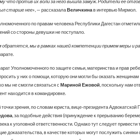
му что против их воли за него вышла замуж. Родители ее отгов
был старше нее»
, — рассказала
Величкина
в интервью Мирмол.
лномоченного по правам человека Республики Дагестан отметили,
ений со стороны девушки не поступало.
ам обратятся, мы в рамках нашей компетенции примем меры и р
арате.
арат Уполномоченного по защите семьи, материнства и прав ребе
просить у них о помощи, которую они могли бы оказать женщинам
ко мы не смогли связаться с
Мариной Ежовой
, поскольку нам от
ент находится в командировке.
 точки зрения, по словам юриста, вице-президента Адвокатской
едова
, за подобные действия (принуждение к прерыванию берем
ека к уголовной ответственности. Однако тут следует привести 
ие доказательства, в качестве которых могут послужить синяки 