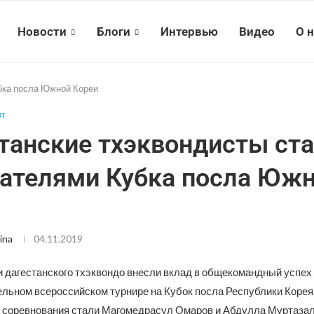
Новости
Блоги
Интервью
Видео
О 
бка посла Южной Кореи
рт
танские тхэквондисты ст
ателями Кубка посла Юж
ina
04.11.2019
 дагестанского тхэквондо внесли вклад в общекомандный успе
ельном всероссийском турнире на Кубок посла Республики Корея
соревнования стали Магомедрасул Омаров и Абдулла Муртазал