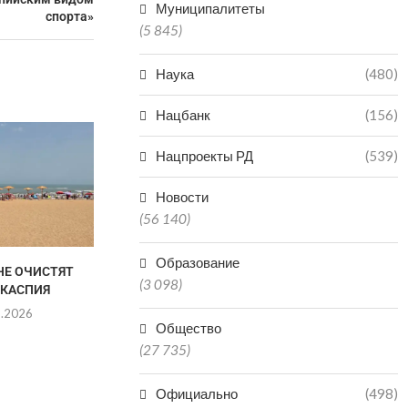
Муниципалитеты
спорта»
(5 845)
Наука
(480)
Нацбанк
(156)
МАХАЧКАЛИНСКИЙ
МОРСКОЙ ПОРТ УВЕЛИЧИЛ
Нацпроекты РД
(539)
ПЕРЕВАЛКУ ЗА СЕМЬ
МЕСЯЦЕВ
Новости
07.08.2026
(56 140)
Образование
НЕ ОЧИСТЯТ
В МАХАЧК
(3 098)
 КАСПИЯ
ЗАКРЫЛИ УЛ
8.2026
07.0
Общество
(27 735)
Официально
(498)