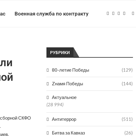
нас
Военная служба по контракту
РУБРИКИ
али
80-летие Победы
(129)
ной
Zнамя Победы
(144)
Актуальное
(28 994)
х сборной СКФО
Антитеррор
(511)
.
Битва за Кавказ
(26)
иев.