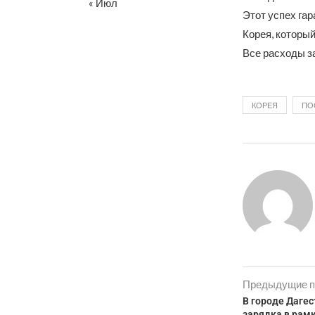
« Июл
Этот успех га
Корея, который
Все расходы з
КОРЕЯ
ПО
Предыдущие п
В городе Даге
зарядка в рам