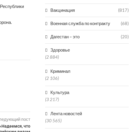
 Республики
Вакцинация
(817)
орона.
Военная служба по контракту
(68)
Дагестан – это
(20)
Здоровье
(2 884)
Криминал
(2 106)
Культура
(3 217)
Лента новостей
ледующий пост
(30 565)
«Надеемся, что
мпийским видом