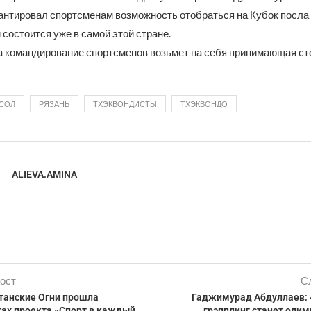
рантировал спортсменам возможность отобраться на Кубок посла
 состоится уже в самой этой стране.
а командирование спортсменов возьмет на себя принимающая ст
СОЛ
РЯЗАНЬ
ТХЭКВОНДИСТЫ
ТХЭКВОНДО
ALIEVA.AMINA
ост
С
станские Огни прошла
Гаджимурад Абдуллаев: 
ках проекта «Спорт в каждый
грэпплинг станет оли