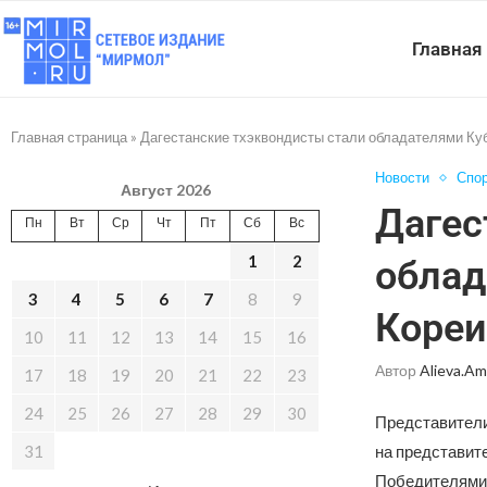
Главная
Главная страница
»
Дагестанские тхэквондисты стали обладателями Ку
Новости
Спо
Август 2026
Дагес
Пн
Вт
Ср
Чт
Пт
Сб
Вс
1
2
облад
3
4
5
6
7
8
9
Кореи
10
11
12
13
14
15
16
Автор
Alieva.am
17
18
19
20
21
22
23
24
25
26
27
28
29
30
Представители
31
на представит
Победителями 