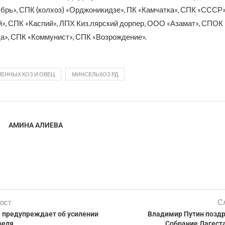
брь», СПК (колхоз) «Орджоникидзе», ПК «Камчатка», СПК «СССР»
», СПК «Каспий», ЛПХ Киз.лярский дорпер, ООО «Азамат», СПОК 
», СПК «Коммунист», СПК «Возрождение».
ЕННЫХ КОЗ И ОВЕЦ
МИНСЕЛЬХОЗ РД
АМИНА АЛИЕВА
ост
С
 предупреждает об усилении
Владимир Путин позд
реля
Собрание Дагеста