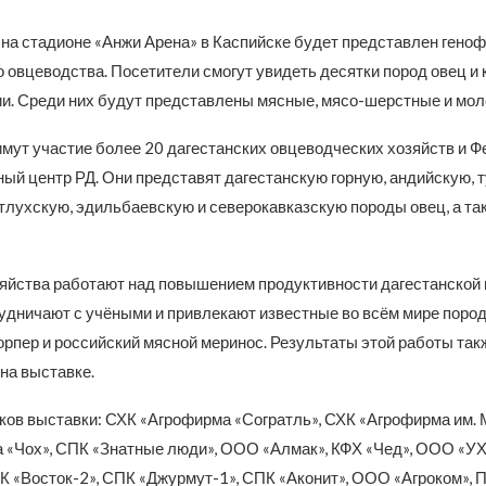
я на стадионе «Анжи Арена» в Каспийске будет представлен гено
 овцеводства. Посетители смогут увидеть десятки пород овец и 
ии. Среди них будут представлены мясные, мясо-шерстные и мо
имут участие более 20 дагестанских овцеводческих хозяйств и 
ный центр РД. Они представят дагестанскую горную, андийскую, 
ртлухскую, эдильбаевскую и северокавказскую породы овец, а та
яйства работают над повышением продуктивности дагестанской 
рудничают с учёными и привлекают известные во всём мире пород
орпер и российский мясной меринос. Результаты этой работы так
на выставке.
ков выставки: СХК «Агрофирма «Согратль», СХК «Агрофирма им. М
 «Чох», СПК «Знатные люди», ООО «Алмак», КФХ «Чед», ООО «У
К «Восток-2», СПК «Джурмут-1», СПК «Аконит», ООО «Агроком»,