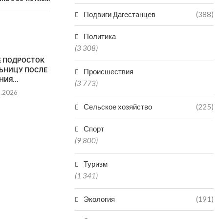
Подвиги Дагестанцев
(388)
Политика
(3 308)
Е ПОДРОСТОК
В МАХАЧКАЛЕ ЖЕНЩИНА
ЛЬНИЦУ ПОСЛЕ
РАНИЛА СОТРУДНИКА
Происшествия
НИЯ...
ГОСАВТОИНСПЕКЦИИ
(3 773)
8.2026
06.08.2026
Сельское хозяйство
(225)
Спорт
МАГОМЕД 
(9 800)
ОТМЕТИЛ СЛ
ДАГЕСТАН
Туризм
06.0
(1 341)
Экология
(191)