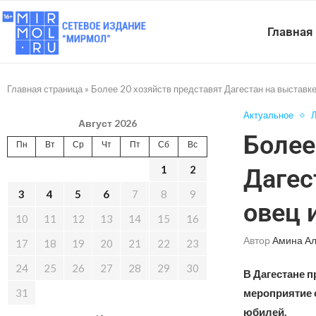
Главная
Главная страница
»
Более 20 хозяйств представят Дагестан на выставке
Актуальное
Л
Август 2026
Более
Пн
Вт
Ср
Чт
Пт
Сб
Вс
1
2
Дагес
3
4
5
6
7
8
9
овец 
10
11
12
13
14
15
16
Автор
Амина А
17
18
19
20
21
22
23
24
25
26
27
28
29
30
В Дагестане п
31
мероприятие с
юбилей.