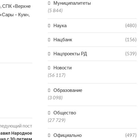
Муниципалитеты
, СПК «Верхне
(5 844)
«Сары – Кум»,
Наука
(480)
Нацбанк
(156)
Нацпроекты РД
(539)
Новости
(56 117)
Образование
(3 098)
Общество
(27 729)
ледующий пост
равил Народное
Официально
(497)
на с 30-летием