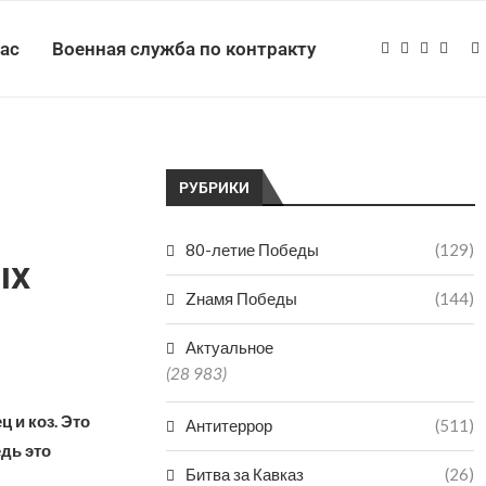
нас
Военная служба по контракту
РУБРИКИ
80-летие Победы
(129)
ых
Zнамя Победы
(144)
Актуальное
(28 983)
 и коз. Это
Антитеррор
(511)
едь это
Битва за Кавказ
(26)