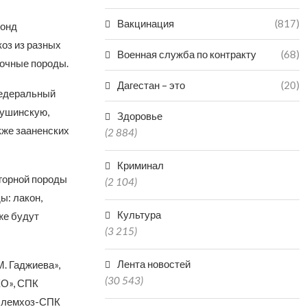
Вакцинация
(817)
фонд
коз из разных
Военная служба по контракту
(68)
лочные породы.
Дагестан – это
(20)
Федеральный
тушинскую,
Здоровье
кже зааненских
(2 884)
Криминал
горной породы
(2 104)
ы: лакон,
Культура
же будут
(3 215)
Лента новостей
. Гаджиева»,
(30 543)
ХО», СПК
 Племхоз-СПК