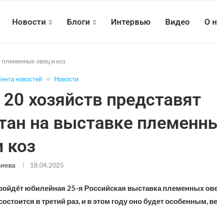
Новости
Блоги
Интервью
Видео
О 
 племенных овец и коз
ента новостей
Новости
 20 хозяйств представят
тан на выставке племенн
и коз
лиева
18.04.2025
ройдёт юбилейная 25-я Российская выставка племенных овец
остоится в третий раз, и в этом году оно будет особенным, в