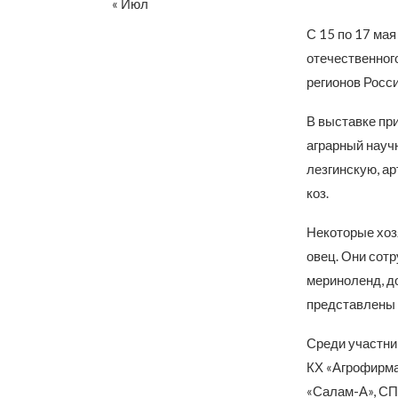
« Июл
С 15 по 17 ма
отечественного
регионов Росс
В выставке пр
аграрный науч
лезгинскую, а
коз.
Некоторые хоз
овец. Они сот
мериноленд, д
представлены 
Среди участни
КХ «Агрофирма
«Салам-А», СП