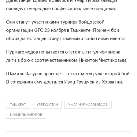
Дагестанцы Шамиль Завуров и Умар Нурмагомедов
проведут очередные профессиональные поединки.
Они станут участниками турнира бойцовской
организации GFC 23 ноября в Ташкенте. Причем бои
обоих дагестанцев станут главными событиями ивента.
Нурмагомедов попытается отстоять титул чемпиона
лиги в бою с соотечественником Никитой Чистиковым.
Шамиль Завуров проведет за этот месяц уже второй бой.
В соперники ему достался Ивиц Трушчек из Хорватии.
ТАШКЕНТ
УЗБЕКИСТАН
УМАР НУРМАГОМЕДОВ
ШАМИЛЬ ЗАВУРОВ