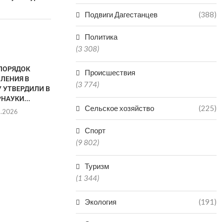
Подвиги Дагестанцев
(388)
Политика
(3 308)
ПОРЯДОК
Происшествия
ЛЕНИЯ В
(3 774)
 УТВЕРДИЛИ В
НАУКИ...
Сельское хозяйство
(225)
6.2026
Спорт
(9 802)
В МАХАЧКАЛЕ ПОДВЕЛИ
САИД НИ
ИТОГИ КОНКУРСА «НАУКИ
«НЕСМОТРЯ Н
ЮНОШЕЙ ПИТАЮТ»
УЧЕНЫЕ ДАГ
Туризм
(1 344)
09.02.2026
08.0
Экология
(191)