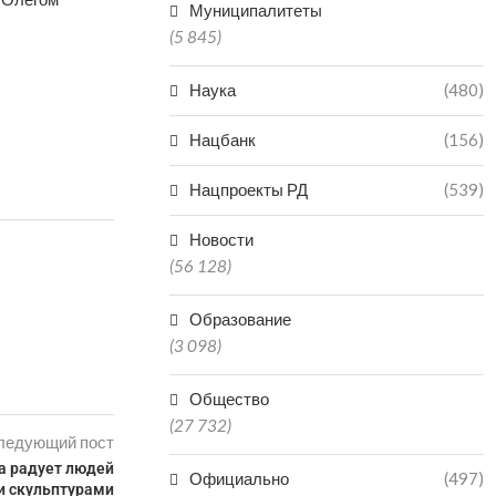
Муниципалитеты
(5 845)
Наука
(480)
Нацбанк
(156)
Нацпроекты РД
(539)
Новости
(56 128)
Образование
(3 098)
Общество
(27 732)
ледующий пост
а радует людей
Официально
(497)
и скульптурами