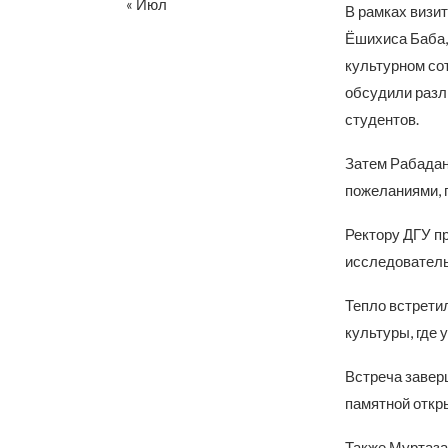
« Июл
В рамках визит
Ёшихиса Баба,
культурном сот
обсудили разл
студентов.
Затем Рабадано
пожеланиями, 
Ректору ДГУ пр
исследовательс
Тепло встрети
культуры, где
Встреча завер
памятной откр
Также Муртаза