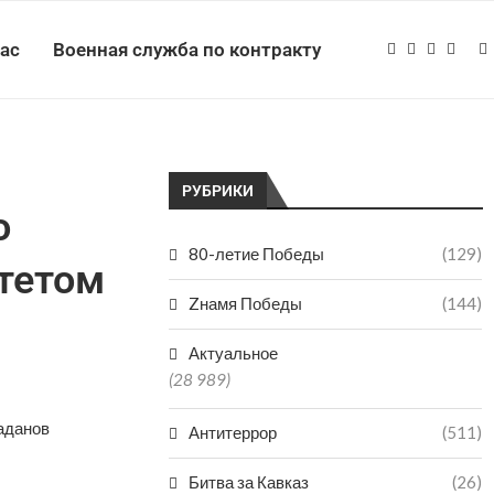
нас
Военная служба по контракту
РУБРИКИ
о
80-летие Победы
(129)
тетом
Zнамя Победы
(144)
Актуальное
(28 989)
аданов
Антитеррор
(511)
Битва за Кавказ
(26)