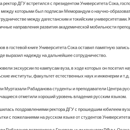
а ректор ДГУ встретился с президентом Университета Сока, гос
 между которыми был подписан Меморандум о научно-образова
рудничестве между дагестанским и токийским университетами. К
ичные направления развития академической мобильности препо
в в гостевой книге Университета Сока оставил памятную запись
где выразил надежду на дальнейшее сотрудничество.
овели экскурсии по кампусам вуза, в ходе которых он посетил на
кие институты, факультет естественных наук и инженерии и т.д.
ли Муртазали Рабаданова студенты и преподаватели Центра русс
 учащиеся отметили хороший уровень владения русским языком.
шилась поздравлениями ректора ДГУ с прошедшим юбилеем вуза
ытки с пожеланиями на русском языке от студентов Университета
ли Рабаданов встретился с Генеральным консулом РФ в г. Осака