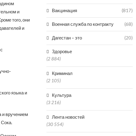
подином
Вакцинация
(817)
тельном и
роме того, они
Военная служба по контракту
(68)
давателей и
Дагестан – это
(20)
 с
Здоровье
(2 884)
учно-
Криминал
(2 105)
кого языка и
Культура
(3 216)
 и вручением
Лента новостей
 Сока.
(30 554)
 Олегом