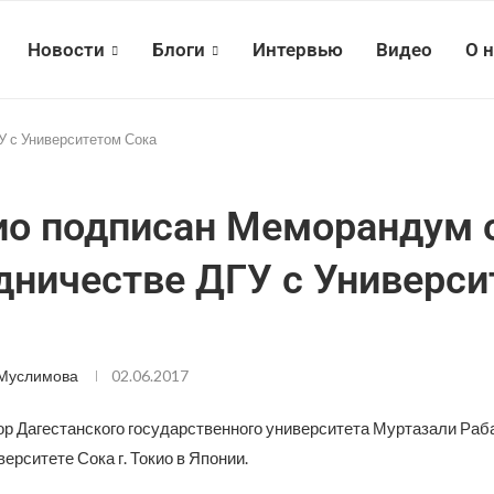
Новости
Блоги
Интервью
Видео
О 
У с Университетом Сока
ио подписан Меморандум 
дничестве ДГУ с Универси
 Муслимова
02.06.2017
ор Дагестанского государственного университета Муртазали Раб
ерситете Сока г. Токио в Японии.