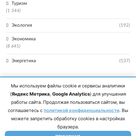
Туризм
(1 344)
Экология
(192)
Экономика
(8 645)
Энергетика
(537)
Мы используем файлы cookie и сервисы аналитики
(
Яндекс Метрика
,
Google Analytics
) для улучшения
работы сайта. Продолжая пользоваться сайтом, вы
Главный редактор сетевого издания Магомаев Тимур Нухович. Контакты
соглашаетесь с
политикой конфиденциальности
. Вы
редакции: 8(988)-292-94-34 Почта: vestiskfo@gmail.com По вопросам
сотрудничества: institut-media@yandex.ru Адрес: 367018, Республика
можете запретить обработку cookies в настройках
Дагестан, г. Махачкала, пр-т Насрутдинова, д. 1а. Все права защищены.
Копирование и использование полных материалов запрещено, частичное
браузера.
цитирование возможно только при условии гиперссылки на сайт mirmol.ru.
16+