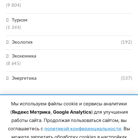
(9 804)
Туризм
(1 344)
Экология
(192)
Экономика
(8 645)
Энергетика
(537)
Мы используем файлы cookie и сервисы аналитики
(
Яндекс Метрика
,
Google Analytics
) для улучшения
работы сайта. Продолжая пользоваться сайтом, вы
Главный редактор сетевого издания Магомаев Тимур Нухович. Контакты
соглашаетесь с
политикой конфиденциальности
. Вы
редакции: 8(988)-292-94-34 Почта: vestiskfo@gmail.com По вопросам
сотрудничества: institut-media@yandex.ru Адрес: 367018, Республика
можете запретить обработку cookies в настройках