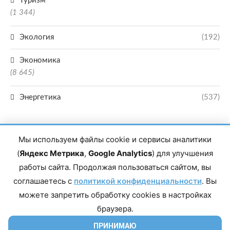
Туризм
(1 344)
Экология
(192)
Экономика
(8 645)
Энергетика
(537)
Мы используем файлы cookie и сервисы аналитики
(
Яндекс Метрика
,
Google Analytics
) для улучшения
работы сайта. Продолжая пользоваться сайтом, вы
Главный редактор сетевого издания Магомаев Тимур Нухович. Контакты
соглашаетесь с
политикой конфиденциальности
. Вы
редакции: 8(988)-292-94-34 Почта: vestiskfo@gmail.com По вопросам
сотрудничества: institut-media@yandex.ru Адрес: 367018, Республика
можете запретить обработку cookies в настройках
Дагестан, г. Махачкала, пр-т Насрутдинова, д. 1а. Все права защищены.
Копирование и использование полных материалов запрещено, частичное
браузера.
цитирование возможно только при условии гиперссылки на сайт mirmol.ru.
16+
ПРИНИМАЮ