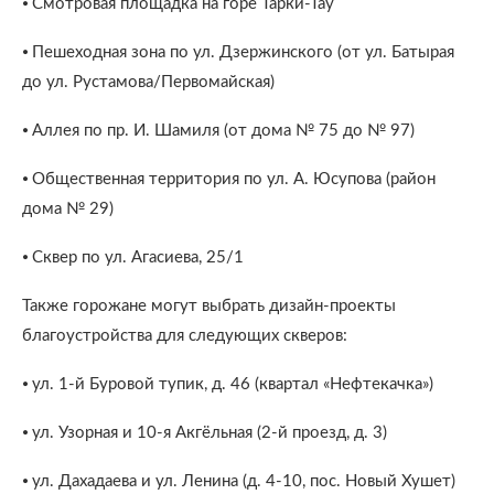
⦁ Смотровая площадка на горе Тарки-Тау
⦁ Пешеходная зона по ул. Дзержинского (от ул. Батырая
до ул. Рустамова/Первомайская)
⦁ Аллея по пр. И. Шамиля (от дома № 75 до № 97)
⦁ Общественная территория по ул. А. Юсупова (район
дома № 29)
⦁ Сквер по ул. Агасиева, 25/1
Также горожане могут выбрать дизайн-проекты
благоустройства для следующих скверов:
⦁ ул. 1-й Буровой тупик, д. 46 (квартал «Нефтекачка»)
⦁ ул. Узорная и 10-я Акгёльная (2-й проезд, д. 3)
⦁ ул. Дахадаева и ул. Ленина (д. 4-10, пос. Новый Хушет)