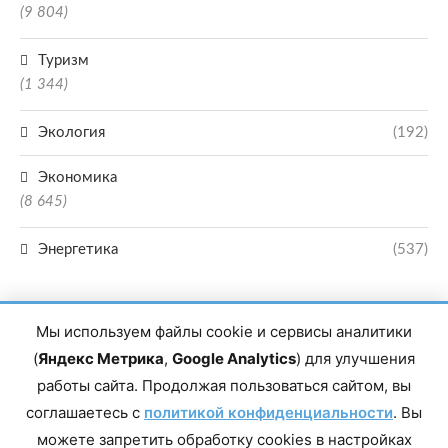
(9 804)
Туризм
(1 344)
Экология
(192)
Экономика
(8 645)
Энергетика
(537)
Мы используем файлы cookie и сервисы аналитики
(
Яндекс Метрика
,
Google Analytics
) для улучшения
работы сайта. Продолжая пользоваться сайтом, вы
Главный редактор сетевого издания Магомаев Тимур Нухович. Контакты
соглашаетесь с
политикой конфиденциальности
. Вы
редакции: 8(988)-292-94-34 Почта: vestiskfo@gmail.com По вопросам
сотрудничества: institut-media@yandex.ru Адрес: 367018, Республика
можете запретить обработку cookies в настройках
Дагестан, г. Махачкала, пр-т Насрутдинова, д. 1а. Все права защищены.