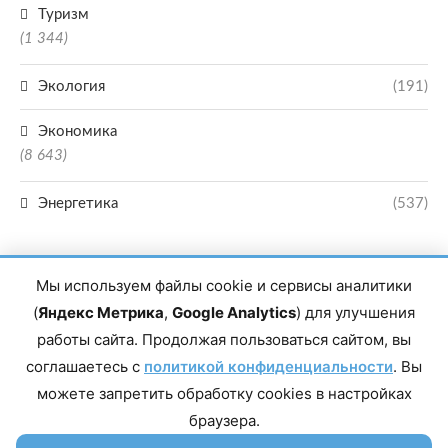
Туризм
(1 344)
Экология
(191)
Экономика
(8 643)
Энергетика
(537)
Мы используем файлы cookie и сервисы аналитики
(
Яндекс Метрика
,
Google Analytics
) для улучшения
работы сайта. Продолжая пользоваться сайтом, вы
Главный редактор сетевого издания Магомаев Тимур Нухович. Контакты
соглашаетесь с
политикой конфиденциальности
. Вы
редакции: 8(988)-292-94-34 Почта: vestiskfo@gmail.com По вопросам
сотрудничества: institut-media@yandex.ru Адрес: 367018, Республика
можете запретить обработку cookies в настройках
Дагестан, г. Махачкала, пр-т Насрутдинова, д. 1а. Все права защищены.
Копирование и использование полных материалов запрещено, частичное
браузера.
цитирование возможно только при условии гиперссылки на сайт mirmol.ru.
16+