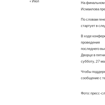
« Июл
На финальном 
Исмаилова пре
По словам ген
стартует в сле
В ходе конфер
проведения
последнего вы
Дворце в пятни
субботу, 27 ма
Чтобы поддерж
сообщение с те
Фото: пресс-с