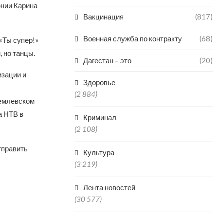
нии Карина
Вакцинация
(817)
Военная служба по контракту
(68)
«Ты супер!»
, но танцы.
Дагестан – это
(20)
изации и
Здоровье
(2 884)
ремлевском
а НТВ в
Криминал
(2 108)
тправить
Культура
(3 219)
Лента новостей
(30 577)