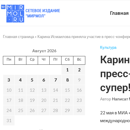
Главная
Главная страница
»
Карина Исмаилова приняла участие в пресс-конфер
Культура
Август 2026
Карин
Пн
Вт
Ср
Чт
Пт
Сб
Вс
1
2
пресс
3
4
5
6
7
8
9
супер
10
11
12
13
14
15
16
Автор
Написат
17
18
19
20
21
22
23
24
25
26
27
28
29
30
22 мая в МИА 
31
международного