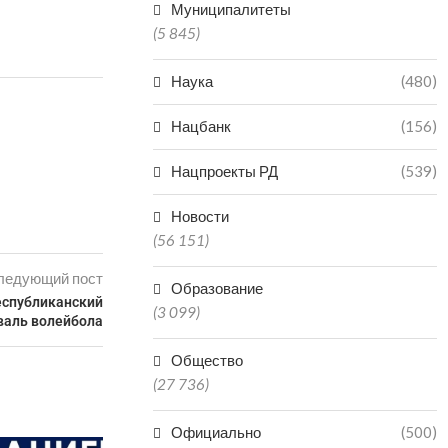
Муниципалитеты
(5 845)
Наука
(480)
Нацбанк
(156)
Нацпроекты РД
(539)
Новости
(56 151)
ледующий пост
Образование
еспубликанский
(3 099)
валь волейбола
Общество
(27 736)
Официально
(500)
ФЕСТИВАЛЬ 