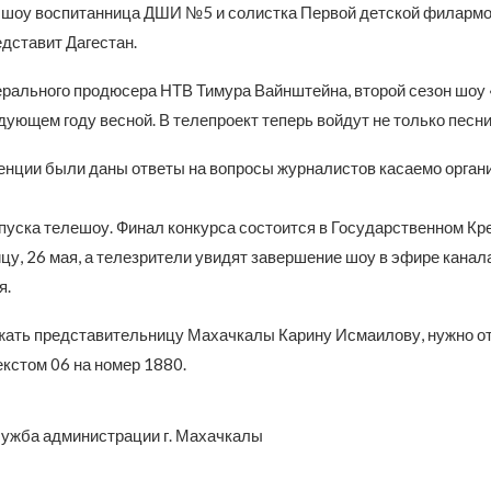
шоу воспитанница ДШИ №5 и солистка Первой детской филармо
дставит Дагестан.
ерального продюсера НТВ Тимура Вайнштейна, второй сезон шоу 
дующем году весной. В телепроект теперь войдут не только песни
енции были даны ответы на вопросы журналистов касаемо орган
пуска телешоу. Финал конкурса состоится в Государственном К
цу, 26 мая, а телезрители увидят завершение шоу в эфире канал
я.
ать представительницу Махачкалы Карину Исмаилову, нужно о
кстом 06 на номер 1880.
лужба администрации г. Махачкалы