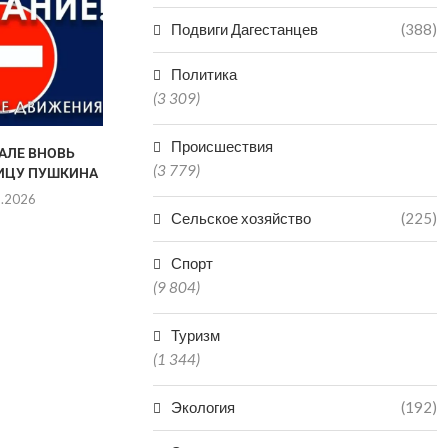
МУЗЫКИ 
Подвиги Дагестанцев
(388)
ДЕР
03.0
Политика
(3 309)
Происшествия
АЛЕ ВНОВЬ
VR-ТЕХНОЛОГИИ
(3 779)
ИЦУ ПУШКИНА
ЗАРАБОТАЛИ В КРЕПОСТИ
НАРЫН-КАЛА В ДАГЕСТАНЕ
8.2026
Сельское хозяйство
(225)
06.08.2026
Спорт
(9 804)
Туризм
(1 344)
Экология
(192)