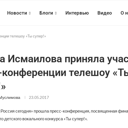
Новости
Блоги
Интервью
Видео
О 
енции телешоу «Ты супер!»
а Исмаилова приняла учас
-конференции телешоу «Т
!»
 Муслимова
23.05.2017
«Россия сегодня» прошла пресс-конференция, посвященная фин
 детского вокального конкурса «Ты супер!».