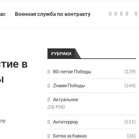
нас
Военная служба по контракту
РУБРИКИ
тие в
80-летие Победы
(129)
ы
Zнамя Победы
(144)
Актуальное
(28 998)
алу
Антитеррор
(511)
Битва за Кавказ
(26)