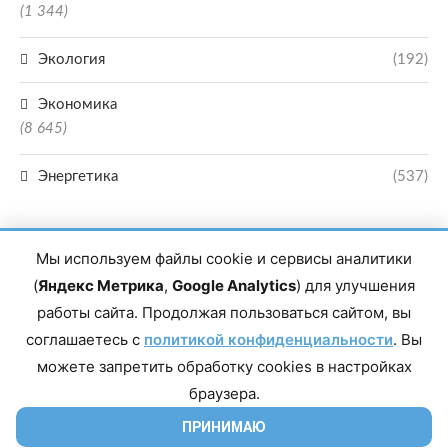
(1 344)
Экология
(192)
Экономика
(8 645)
Энергетика
(537)
Мы используем файлы cookie и сервисы аналитики
(
Яндекс Метрика
,
Google Analytics
) для улучшения
работы сайта. Продолжая пользоваться сайтом, вы
Главный редактор сетевого издания Магомаев Тимур Нухович. Контакты
соглашаетесь с
политикой конфиденциальности
. Вы
редакции: 8(988)-292-94-34 Почта: vestiskfo@gmail.com По вопросам
сотрудничества: institut-media@yandex.ru Адрес: 367018, Республика
можете запретить обработку cookies в настройках
Дагестан, г. Махачкала, пр-т Насрутдинова, д. 1а. Все права защищены.
Копирование и использование полных материалов запрещено, частичное
браузера.
цитирование возможно только при условии гиперссылки на сайт mirmol.ru.
16+
ПРИНИМАЮ