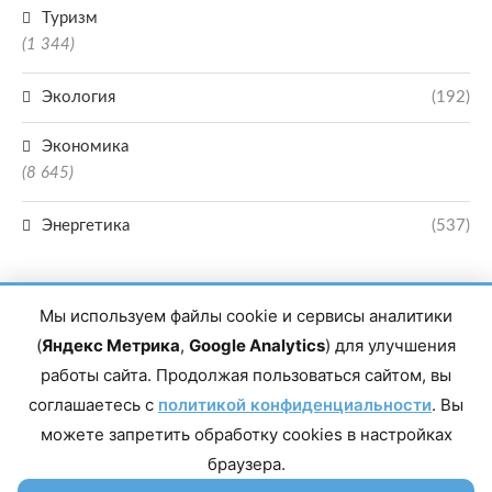
Туризм
(1 344)
Экология
(192)
Экономика
(8 645)
Энергетика
(537)
Мы используем файлы cookie и сервисы аналитики
(
Яндекс Метрика
,
Google Analytics
) для улучшения
работы сайта. Продолжая пользоваться сайтом, вы
Главный редактор сетевого издания Магомаев Тимур Нухович. Контакты
соглашаетесь с
политикой конфиденциальности
. Вы
редакции: 8(988)-292-94-34 Почта: vestiskfo@gmail.com По вопросам
сотрудничества: institut-media@yandex.ru Адрес: 367018, Республика
можете запретить обработку cookies в настройках
Дагестан, г. Махачкала, пр-т Насрутдинова, д. 1а. Все права защищены.
Копирование и использование полных материалов запрещено, частичное
браузера.
цитирование возможно только при условии гиперссылки на сайт mirmol.ru.
16+