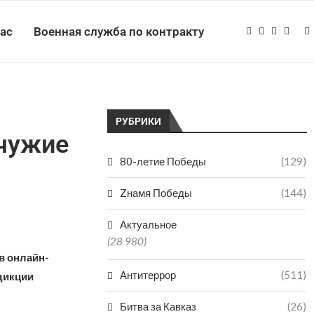
нас
Военная служба по контракту
РУБРИКИ
 чужие
80-летие Победы
(129)
Zнамя Победы
(144)
Актуальное
(28 980)
в онлайн-
Антитеррор
(511)
дикции
Битва за Кавказ
(26)