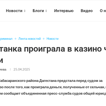
Новости
Блоги
Интервью
Видео
О 
Криминал
Лента новостей
Новости
танка проиграла в казино
и
иева
25.04.2025
абасаранского района Дагестана предстала перед судом за
 после того, как проиграла деньги, полученные от сельчан, 
том сообщает объединенная пресс-служба судов общей юрис