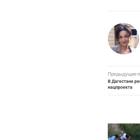
Предыдущие п
В Дагестане р
нацпроекта