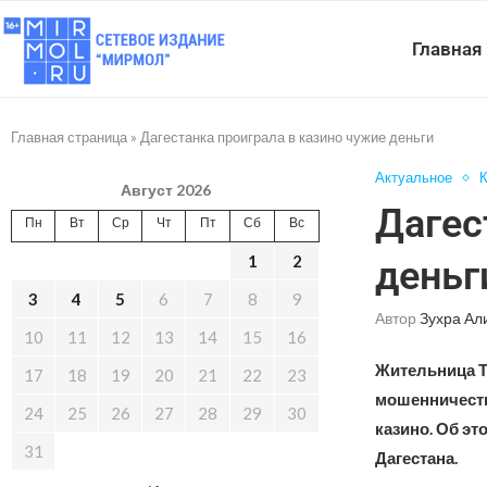
Главная
Главная страница
»
Дагестанка проиграла в казино чужие деньги
Актуальное
Август 2026
Дагес
Пн
Вт
Ср
Чт
Пт
Сб
Вс
1
2
деньг
3
4
5
6
7
8
9
Автор
Зухра Ал
10
11
12
13
14
15
16
Жительница Т
17
18
19
20
21
22
23
мошенничество
24
25
26
27
28
29
30
казино. Об э
31
Дагестана.