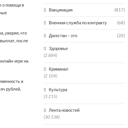
е о помощи в
Вакцинация
(817)
тные
Военная служба по контракту
(68)
, уверяя, что
Дагестан – это
(20)
выплат, после
Здоровье
(2 884)
онлайн-игре на
Криминал
(2 104)
еменность и
яч рублей.
Культура
(3 215)
Лента новостей
(30 538)