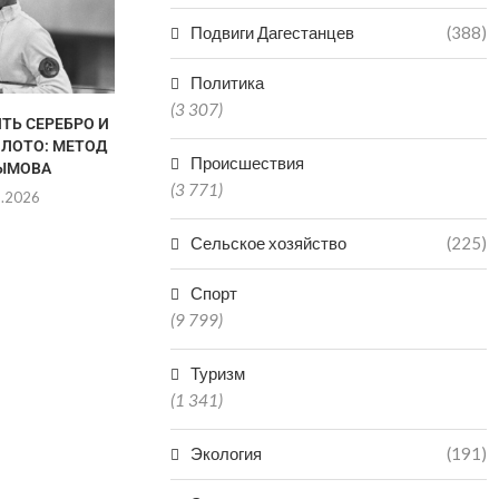
ПРОСЯТ Ж
Подвиги Дагестанцев
(388)
05.0
Политика
(3 307)
ТЬ СЕРЕБРО И
В ДАГЕСТАНЕ СНИЗИЛОСЬ
ОЛОТО: МЕТОД
КОЛИЧЕСТВО НАРУШЕНИЙ
Происшествия
ЫМОВА
ПРИ ГАЗОПОТРЕБЛЕНИИ
(3 771)
8.2026
05.08.2026
Сельское хозяйство
(225)
Спорт
(9 799)
Туризм
(1 341)
Экология
(191)