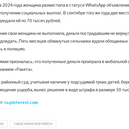
та 2024 года женщина разместила в статусе WhatsApp объявлени
получении социальных выплат. В сентябре того же года две мес
редали ей по 70 тысяч рублей.
ния свои женщина не выполнила, деньги пострадавшим не вернула
дождать. Пять месяцев обманутые сельчанки ждали обещанных 
ь в полицию.
имая призналась, что полученные деньги проиграла в мобильной 
ванием «Ракета».
 районный суд, учитывая наличие у подсудимой троих детей, бер
мещение ущерба, вынес решение в виде штрафа в размере 50 тыс
т:
ru.pinterest.com
ВО
ТАБАСАРАНСКИЙ РАЙОН