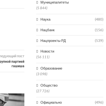
Муниципалитеты
(5 844)
Наука
(480)
Нацбанк
(156)
Нацпроекты РД
(539)
Новости
ледующий пост
(56 111)
рупной партией
гашиша
Образование
(3 098)
Общество
(27 726)
НЕ ПО
НЕОБОС
Официально
(496)
ЗАЯВЛЕНИЯ