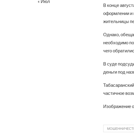
« Июл
В конце авгус
оформлении и 
жительницы пе
Однако, обеща
необходимо по
чего обратилис
В суде подсуд
деньги под наз
Табасаранский
частичное воз
Изображение о
МОШЕННИЧЕСТ