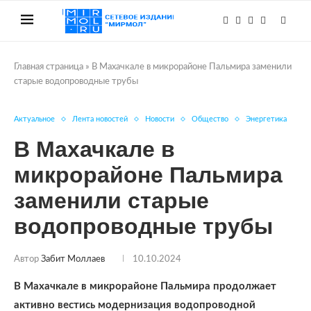
Главная страница
»
В Махачкале в микрорайоне Пальмира заменили
старые водопроводные трубы
Актуальное
Лента новостей
Новости
Общество
Энергетика
В Махачкале в
микрорайоне Пальмира
заменили старые
водопроводные трубы
Автор
Забит Моллаев
10.10.2024
В Махачкале в микрорайоне Пальмира продолжает
активно вестись модернизация водопроводной