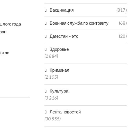
Вакцинация
(817)
Военная служба по контракту
(68)
шлого года
ран,
Дагестан – это
(20)
Здоровье
 и не
(2 884)
Криминал
(2 105)
Культура
(3 216)
Лента новостей
(30 555)