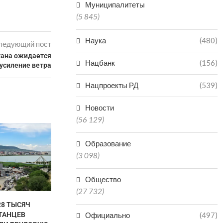
Муниципалитеты
(5 845)
Наука
(480)
ледующий пост
тана ожидается
Нацбанк
(156)
усиление ветра
Нацпроекты РД
(539)
Новости
(56 129)
Образование
(3 098)
Общество
(27 732)
28 ТЫСЯЧ
В ДАГЕСТАНЕ ВЫРОС
В ДАГЕСТА
ТАНЦЕВ
УРОВЕНЬ РОЗНИЧНОЙ
ЦЕНЫ ИЗ-ЗА
Официально
(497)