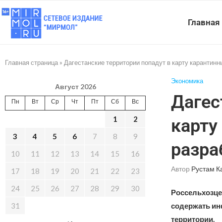
Главная
Главная страница
»
Дагестанские территории попадут в карту карантин
Экономика
Август 2026
Дагес
Пн
Вт
Ср
Чт
Пт
Сб
Вс
1
2
карту
3
4
5
6
7
8
9
разра
10
11
12
13
14
15
16
Автор
Рустам К
17
18
19
20
21
22
23
24
25
26
27
28
29
30
Россельхозцен
31
содержать ин
территории.