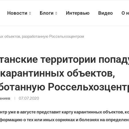
Новости
Блоги
Интервью
Видео
О 
ных объектов, разработанную Россельхозцентром
танские территории попад
 карантинных объектов,
ботанную Россельхозцен
аниев
07.07.2020
тр уже в августе представит карту карантинных объектов, к
формацию о тех или иных сорняках и болезнях на определе