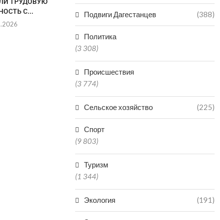
ЛИ ТРУДОВУЮ
ТОРГОВЛИ
ТРАНСПО
ОСТЬ С...
Подвиги Дагестанцев
(388)
30.07.2026
30.0
8.2026
Политика
(3 308)
Происшествия
(3 774)
Сельское хозяйство
(225)
Спорт
(9 803)
Туризм
(1 344)
Экология
(191)