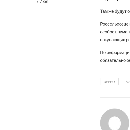
« Июл
Там же будут 
Россельхозцен
особое вниман
покупающих ро
По информации
обязательно о
ЗЕРНО
РО