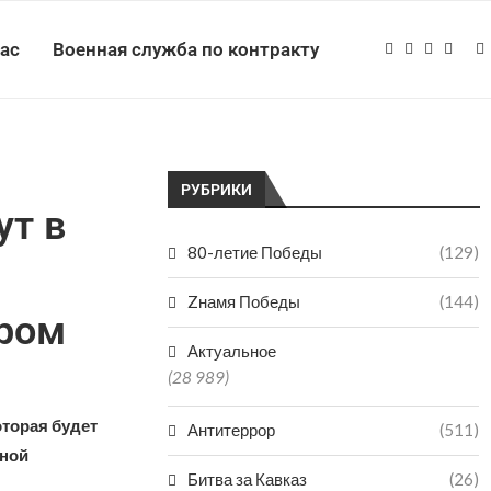
нас
Военная служба по контракту
РУБРИКИ
ут в
80-летие Победы
(129)
Zнамя Победы
(144)
тром
Актуальное
(28 989)
оторая будет
Антитеррор
(511)
нной
Битва за Кавказ
(26)