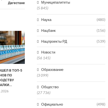
Муниципалитеты
Дагестане
(5 845)
Наука
(480)
Нацбанк
(156)
Нацпроекты РД
(539)
Новости
(56 145)
Образование
ОШЕЛ В ТОП-5
ЗА ГОД В ДАГЕСТАНЕ
ОКОЛО 
(3 099)
НОВ ПО
КОЛИЧЕСТВО БАНКОМАТОВ И
ДАГЕС
ВОДСТВУ
ТЕРМИНАЛОВ...
ЛЕГАЛИЗОВА
АЛКИ...
ДЕЯТЕЛЬН
05.08.2026
Общество
8.2026
03.0
(27 736)
Официально
(498)