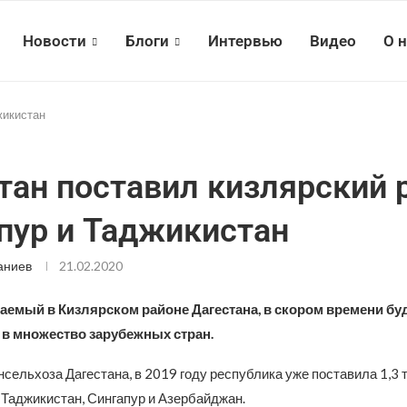
Новости
Блоги
Интервью
Видео
О 
жикистан
тан поставил кизлярский 
пур и Таджикистан
аниев
21.02.2020
аемый в Кизлярском районе Дагестана, в скором времени бу
 в множество зарубежных стран.
сельхоза Дагестана, в 2019 году республика уже поставила 1,3 
 Таджикистан, Сингапур и Азербайджан.