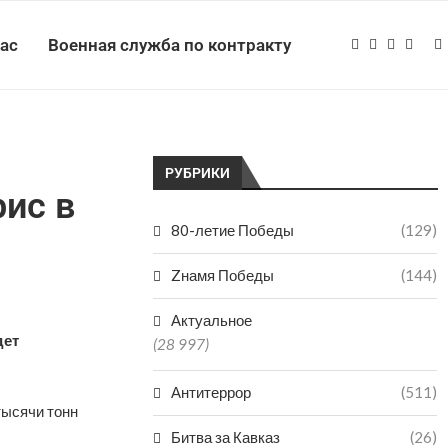
нас
Военная служба по контракту
РУБРИКИ
рис в
80-летие Победы
(129)
Zнамя Победы
(144)
Актуальное
дет
(28 997)
Антитеррор
(511)
тысячи тонн
Битва за Кавказ
(26)