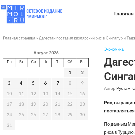
Главная
Главная страница
»
Дагестан поставил кизлярский рис в Сингапур и Тад
Экономика
Август 2026
Дагес
Пн
Вт
Ср
Чт
Пт
Сб
Вс
1
2
Синга
3
4
5
6
7
8
9
Автор
Рустам К
10
11
12
13
14
15
16
Рис, выращив
17
18
19
20
21
22
23
поставляться
24
25
26
27
28
29
30
По данным Мин
31
риса в Турцию,