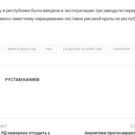
 в республике было введено в эксплуатацию три завода по пере
овало заметному наращиванию поставок рисовой крупы из респуб
МИНСЕЛЬХОЗ РД
РИС
СЕЛЬСКОЕ ХОЗЯЙСТВО
СИНГАПУР
РУСТАМ КАНИЕВ
ост
С
РД намерено отсудить у
Аналитики прогнозируют