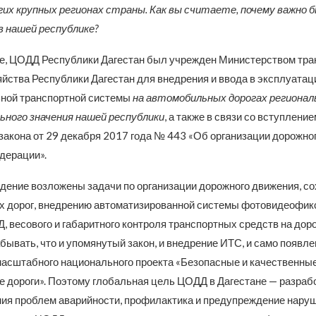
гих крупных регионах страны. Как вы считаете, почему важно
 нашей республике?
те, ЦОДД Республики Дагестан был учрежден Министерством тра
яйства Республики Дагестан для внедрения и ввода в эксплуата
ной транспортной системы
на автомобильных дорогах регионал
ного значения нашей республики
, а также в связи со вступление
закона от 29 декабря 2017 года № 443 «Об организации дорожно
дерации».
дение возложены задачи по организации дорожного движения, с
 дорог, внедрению автоматизированной системы фотовидеофик
 весового и габаритного контроля транспортных средств на доро
бывать, что и упомянутый закон, и внедрение ИТС, и само появ
 масштабного национального проекта «Безопасные и качественны
 дороги». Поэтому глобальная цель ЦОДД в Дагестане — разраб
ия проблем аварийности, профилактика и предупреждение нару