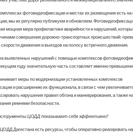
комплексах фотовидеофиксации и местах их размещения есть на
ции, мы их регулярно публикуем и обновляем. Фотовидеофиксац
ная мощная мера профилактики аварийности и нарушений, котор
чинами совершения дорожно-транспортных происшествий: пре
 скорости движения и выездов на полосу встречного движения.
ла выявленных нарушений с помощью комплексов фотовидеофи
текущем году значительную часть составляет именно превышение
инимает меры по модернизации установленных комплексов
ации и расширению их функционала, в связи с чем увеличиваетс
сировать нарушения правил обгона и маневрирования, а также 
вания ремнями безопасности.
инструменты ЦОДД показывают себя эффективно?
 ЦОДД Дагестана есть ресурсы, чтобы оперативно реагировать на