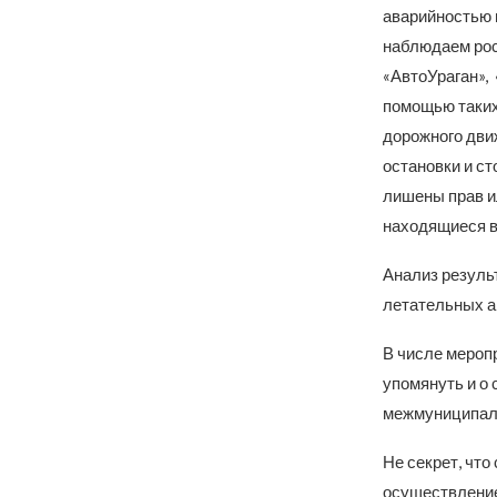
аварийностью 
наблюдаем рос
«АвтоУраган», 
помощью таких
дорожного дви
остановки и ст
лишены прав и
находящиеся в
Анализ резуль
летательных а
В числе мероп
упомянуть и о 
межмуниципаль
Не секрет, чт
осуществление