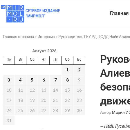
Главная
Главная страница
»
Интервью
»
Руководитель ГКУ РД ЦОДД Наби Алиев:
Август 2026
Руков
Пн
Вт
Ср
Чт
Пт
Сб
Вс
1
2
Алиев
3
4
5
6
7
8
9
безоп
10
11
12
13
14
15
16
движ
17
18
19
20
21
22
23
24
25
26
27
28
29
30
Автор
Мария И
31
— Наби Гусейн