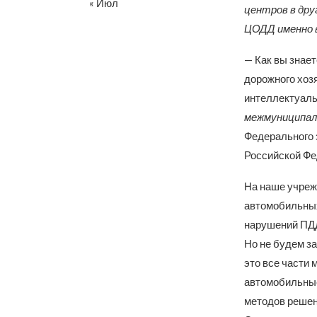
« Июл
центров в дру
ЦОДД именно в
— Как вы знае
дорожного хоз
интеллектуаль
межмуниципаль
Федерального 
Российской Фе
На наше учреж
автомобильных
нарушений ПДД,
Но не будем за
это все части
автомобильные
методов решен