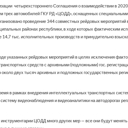
изации четырехстороннего Соглашения о взаимодействии в 2020
м трех автомобилей ГКУ РД «ЦОДД», оснащенных специальными
рганизовано проведение 344 совместных рейдовых мероприятий 
иципальных районах республики, в ходе которых фактическим ис
е 14,7 тыс. исполнительных производств и принудительно взыска
 ходе указанных рейдовых мероприятий в целях исключения факто
транспортных средств с архивными (подложными) гос. регистра
о около двух тысяч архивных и подложных государственных рег
ремя в рамках внедрения интеллектуальных транспортных сист
 систему видеонаблюдения и видеоаналитики на автодорогах рег
 инструментарии ЦОДД много других мер — все они будут менять