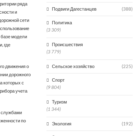
ритории ряда
Подвиги Дагестанцев
(388)
сности и
дорожной сети
Политика
использование
(3 309)
 базе модели
Происшествия
, где
(3 779)
го движения о
Сельское хозяйство
(225)
янии дорожного
Спорт
а которых с
(9 804)
рибора учета
Туризм
(1 344)
о службами
лженности по
Экология
(192)