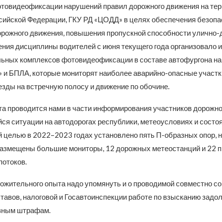
товидеофиксации нарушений правил дорожного движения на тер
сийской Федерации, ГКУ РД «ЦОДД» в целях обеспечения безопа
орожного движения, повышения пропускной способности улично-
ения дисциплины водителей с июня текущего года организовало 
ьных комплексов фотовидеофиксации в составе автофургона на
» и БПЛА, которые мониторят наиболее аварийно-опасные участки
зды на встречную полосу и движение по обочине.
та проводится нами в части информирования участников дорожно
я ситуации на автодорогах республики, метеоусловиях и состо
й целью в 2022–2023 годах установлено пять П-образных опор, н
размещены большие мониторы, 12 дорожных метеостанций и 22 п
потоков.
ложительного опыта надо упомянуть и о проводимой совместно с
тавов, налоговой и Госавтоинспекции работе по взысканию задо
вным штрафам.