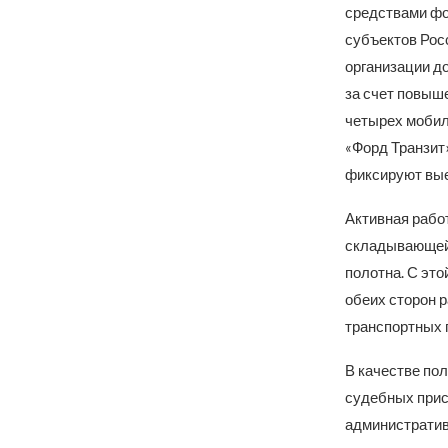
средствами фо
субъектов Рос
организации д
за счет повыш
четырех мобил
«Форд Транзит
фиксируют вые
Активная рабо
складывающейс
полотна. С это
обеих сторон 
транспортных 
В качестве по
судебных прис
администрати