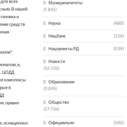
для всех
Муниципалитеты
сным. В нашей
(5 845)
тановка и
Наука
(480)
ение средств
жения
Нацбанк
(156)
Нацпроекты РД
(539)
ионов?
Новости
оналом, и,
(56 150)
х. ЦОДД
ные комплексы
Образование
рые в
(3 099)
ДД
Общество
я, правил
(27 736)
Официально
(500)
в, оснащенных