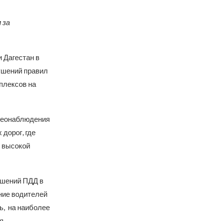
 за
 Дагестан в
ушений правил
плексов на
деонаблюдения
дорог, где
с высокой
ушений ПДД в
ние водителей
ь, на наиболее
я.