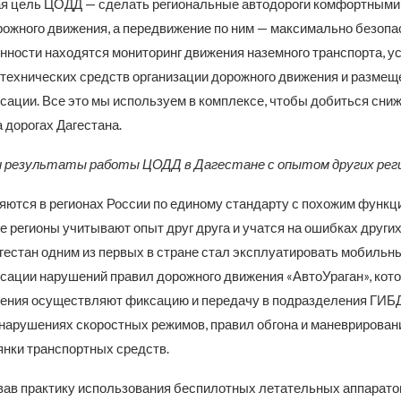
 цель ЦОДД — сделать региональные автодороги комфортными 
рожного движения, а передвижение по ним — максимально безопа
нности находятся мониторинг движения наземного транспорта, ус
технических средств организации дорожного движения и размещ
ации. Все это мы используем в комплексе, чтобы добиться сни
 дорогах Дагестана.
и результаты работы ЦОДД в Дагестане с опытом других рег
ются в регионах России по единому стандарту с похожим функци
е регионы учитывают опыт друг друга и учатся на ошибках други
гестан одним из первых в стране стал эксплуатировать мобиль
ации нарушений правил дорожного движения «АвтоУраган», кото
ения осуществляют фиксацию и передачу в подразделения ГИБ
нарушениях скоростных режимов, правил обгона и маневрировани
янки транспортных средств.
ав практику использования беспилотных летательных аппарато