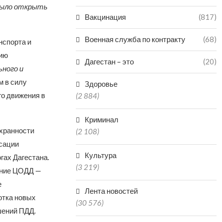
 было открыть
Вакцинация
(817)
Военная служба по контракту
(68)
нспорта и
цию
Дагестан – это
(20)
ьного и
м в силу
Здоровье
го движения в
(2 884)
Криминал
охранности
(2 108)
сации
Культура
гах Дагестана.
(3 219)
ление ЦОДД —
е
Лента новостей
отка новых
(30 576)
шений ПДД.