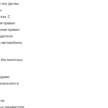
тки, где мы
ы
ках. С
ия правил
ение правил
водители
е автомобили,
е беспилотных
ходимо
онального и
 на
ых параметров.