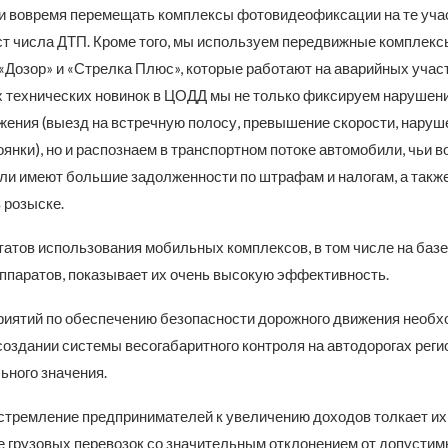
и вовремя перемещать комплексы фотовидеофиксации на те учас
т числа ДТП. Кроме того, мы используем передвижные комплекс
«Дозор» и «Стрелка Плюс», которые работают на аварийных участ
 технических новинок в ЦОДД мы не только фиксируем нарушен
жения (выезд на встречную полосу, превышение скорости, наруш
оянки), но и распознаем в транспортном потоке автомобили, чьи 
ли имеют большие задолженности по штрафам и налогам, а такж
 розыске.
татов использования мобильных комплексов, в том числе на баз
ппаратов, показывает их очень высокую эффективность.
риятий по обеспечению безопасности дорожного движения необ
создании системы весогабаритного контроля на автодорогах реги
ного значения.
о стремление предпринимателей к увеличению доходов толкает их
 грузовых перевозок со значительным отклонением от допустим