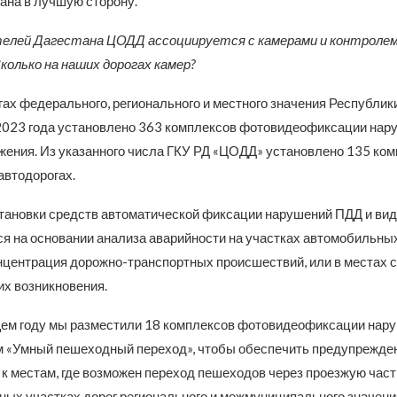
ана в лучшую сторону.
елей Дагестана ЦОДД ассоциируется с камерами и контролем
колько на наших дорогах камер?
ах федерального, регионального и местного значения Республики
023 года установлено 363 комплексов фотовидеофиксации нар
жения. Из указанного числа ГКУ РД «ЦОДД» установлено 135 ком
автодорогах.
тановки средств автоматической фиксации нарушений ПДД и ви
я на основании анализа аварийности на участках автомобильных 
нцентрация дорожно-транспортных происшествий, или в местах 
их возникновения.
щем году мы разместили 18 комплексов фотовидеофиксации нар
м «Умный пешеходный переход», чтобы обеспечить предупрежде
 к местам, где возможен переход пешеходов через проезжую част
ных участках дорог регионального и межмуниципального значени