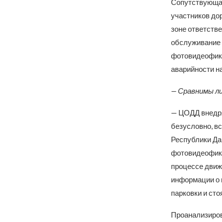
Сопутствующая
участников до
зоне ответстве
обслуживание 
фотовидеофикс
аварийности на
— Сравнимы л
— ЦОДД внедря
безусловно, вс
Республики Да
фотовидеофикс
процессе движ
информации о 
парковки и сто
Проанализиров