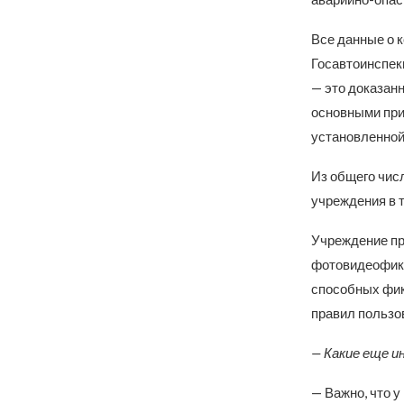
Все данные о 
Госавтоинспек
— это доказан
основными при
установленной
Из общего чис
учреждения в 
Учреждение пр
фотовидеофикс
способных фик
правил пользо
— Какие еще 
— Важно, что у