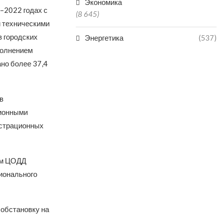
Экономика
–2022 годах с
(8 645)
 техническими
в городских
Энергетика
(537)
полнением
но более 37,4
в
ционными
истрационных
ем ЦОДД
ионального
 обстановку на