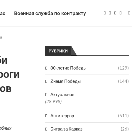
нас
Военная служба по контракту
ия
РУБРИКИ
би
80-летие Победы
(129)
роги
Zнамя Победы
(144)
ков
Актуальное
(28 998)
Антитеррор
(511)
добных
Битва за Кавказ
(26)