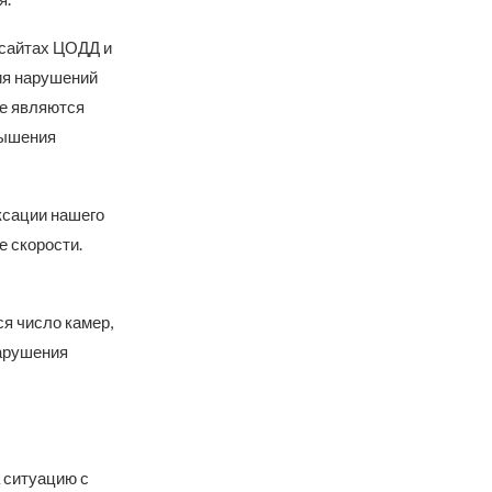
 сайтах ЦОДД и
ия нарушений
ые являются
вышения
ксации нашего
 скорости.
я число камер,
нарушения
 ситуацию с