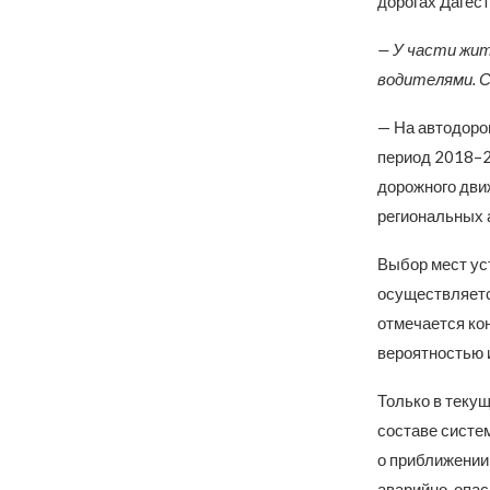
дорогах Дагест
— У части жит
водителями. С
— На автодорог
период 2018–2
дорожного дви
региональных 
Выбор мест ус
осуществляетс
отмечается ко
вероятностью 
Только в теку
составе систе
о приближении
аварийно-опас