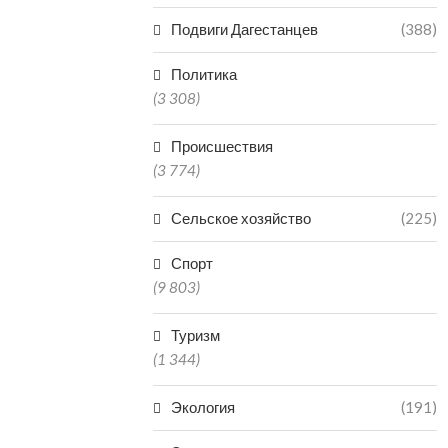
VR-ТЕХНОЛОГИИ
ДАГЕСТАН В
Подвиги Дагестанцев
(388)
ЗАРАБОТАЛИ В КРЕПОСТИ
РЕГИО
НАРЫН-КАЛА В ДАГЕСТАНЕ
ПРОИЗ
Политика
МИНЕР
06.08.2026
(3 308)
06.0
Происшествия
(3 774)
Сельское хозяйство
(225)
Спорт
(9 803)
Туризм
(1 344)
Экология
(191)