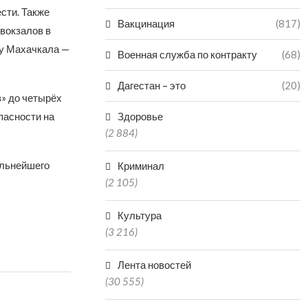
сти. Также
Вакцинация
(817)
вокзалов в
ту Махачкала —
Военная служба по контракту
(68)
Дагестан – это
(20)
» до четырёх
пасности на
Здоровье
(2 884)
альнейшего
Криминал
(2 105)
Культура
(3 216)
Лента новостей
(30 555)