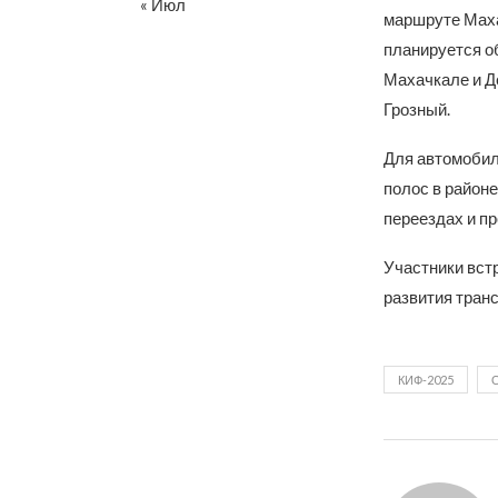
« Июл
маршруте Маха
планируется о
Махачкале и Д
Грозный.
Для автомобил
полос в район
переездах и п
Участники вст
развития тран
КИФ-2025