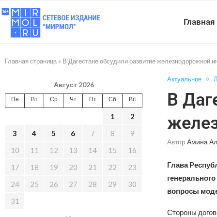
Главная
Главная страница
»
В Дагестане обсудили развитие железнодорожной 
Актуальное
Л
Август 2026
В Даг
Пн
Вт
Ср
Чт
Пт
Сб
Вс
1
2
желез
3
4
5
6
7
8
9
Автор
Амина А
10
11
12
13
14
15
16
Глава Респуб
17
18
19
20
21
22
23
генерального
24
25
26
27
28
29
30
вопросы моде
31
Стороны догов