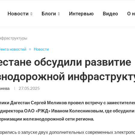
Новости
Блоги
Интервью
Видео
О 
инфраструктуры
ента новостей
Новости
естане обсудили развитие
нодорожной инфраструкт
лиева
27.05.2025
лики Дагестан Сергей Меликов провел встречу с заместителе
 директора ОАО «РЖД» Иваном Колесниковым, где обсудил
рнизации железнодорожной сети региона.
орились о запуске двух дополнительных современных электропо