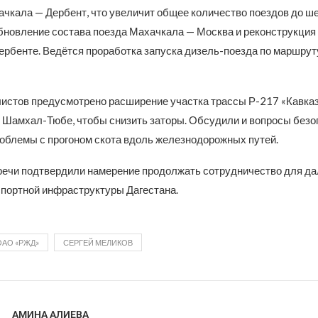
чкала — Дербент, что увеличит общее количество поездов до ше
бновление состава поезда Махачкала — Москва и реконструкция 
ербенте. Ведётся проработка запуска дизель-поезда по маршру
истов предусмотрено расширение участка трассы Р-217 «Кавказ
е Шамхал-Тюбе, чтобы снизить заторы. Обсудили и вопросы безо
роблемы с прогоном скота вдоль железнодорожных путей.
речи подтвердили намерение продолжать сотрудничество для д
спортной инфраструктуры Дагестана.
ОАО «РЖД»
СЕРГЕЙ МЕЛИКОВ
АМИНА АЛИЕВА