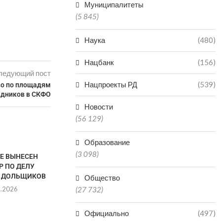
Муниципалитеты
(5 845)
Наука
(480)
Нацбанк
(156)
ледующий пост
Нацпроекты РД
(539)
во по площадям
адников в СКФО
Новости
(56 129)
Образование
(3 098)
ТЕ ВЫНЕСЕН
Р ПО ДЕЛУ
 ДОЛЬЩИКОВ
Общество
8.2026
(27 732)
Официально
(497)