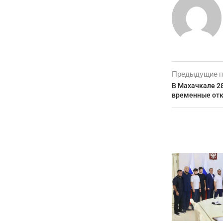
Предыдущие п
В Махачкале 2
временные отк