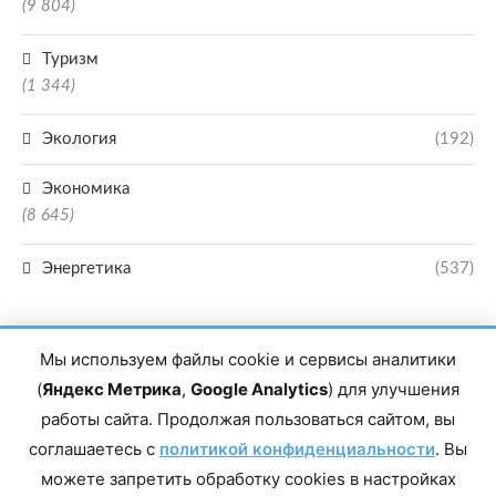
(9 804)
Туризм
(1 344)
Экология
(192)
Экономика
(8 645)
Энергетика
(537)
Мы используем файлы cookie и сервисы аналитики
(
Яндекс Метрика
,
Google Analytics
) для улучшения
работы сайта. Продолжая пользоваться сайтом, вы
Главный редактор сетевого издания Магомаев Тимур Нухович. Контакты
соглашаетесь с
политикой конфиденциальности
. Вы
редакции: 8(988)-292-94-34 Почта: vestiskfo@gmail.com По вопросам
сотрудничества: institut-media@yandex.ru Адрес: 367018, Республика
можете запретить обработку cookies в настройках
Дагестан, г. Махачкала, пр-т Насрутдинова, д. 1а. Все права защищены.