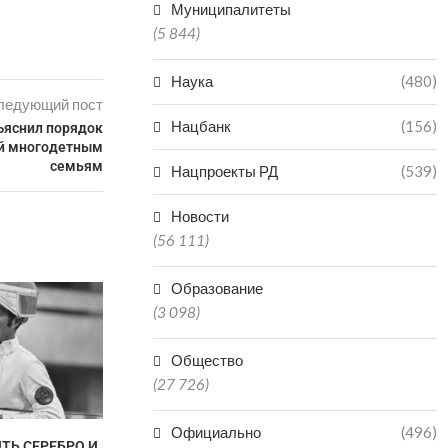
Муниципалитеты
(5 844)
Наука
(480)
ледующий пост
Нацбанк
(156)
ъяснил порядок
ий многодетным
семьям
Нацпроекты РД
(539)
Новости
(56 111)
Образование
НЕ ПО
(3 098)
НЕОБОС
ЗАЯВЛЕНИЯ
ПРОСЯТ Ж
Общество
05.0
(27 726)
Официально
(496)
ТЬ СЕРЕБРО И
В ДАГЕСТАНЕ СНИЗИЛОСЬ