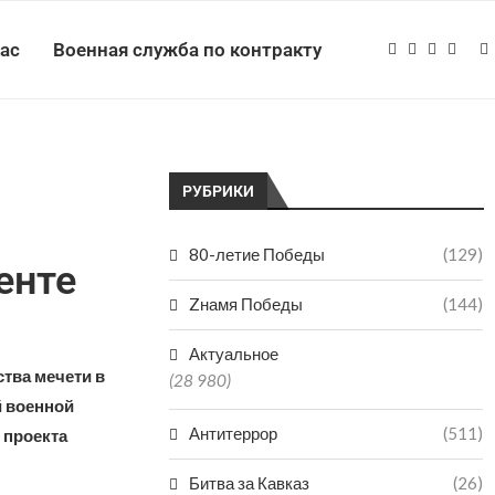
нас
Военная служба по контракту
РУБРИКИ
80-летие Победы
(129)
енте
Zнамя Победы
(144)
Актуальное
тва мечети в
(28 980)
й военной
Антитеррор
(511)
 проекта
Битва за Кавказ
(26)