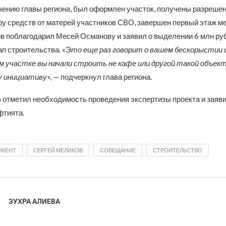
учению главы региона, был оформлен участок, получены разрешен
ру средств от матерей участников СВО, завершен первый этаж ме
в поблагодарил Месей Османову и заявил о выделении 6 млн ру
п строительства. «Э
то еще раз говорит о вашем бескорыстии 
м участке вы начали строить не кафе или другой такой объект
у инициативу
», — подчеркнул глава региона.
 отметил необходимость проведения экспертизы проекта и заяв
фтията.
НКЕНТ
СЕРГЕЙ МЕЛИКОВ
СОВЕЩАНИЕ
СТРОИТЕЛЬСТВО
ЗУХРА АЛИЕВА