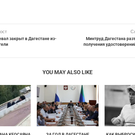
ост
С
вал закрыт в Дагестане из-
Минтруд Дагестана раз
тели
получения удостоверен
YOU MAY ALSO LIKE
АНА КЕОСАЯНА
ЗА ГОД В ДАГЕСТАНЕ
КАК ВЫБРОСИ