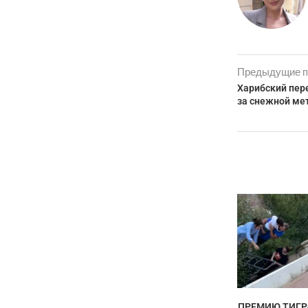
Предыдущие п
Харибский пере
за снежной ме
ПРЕМИЮ ТИГР