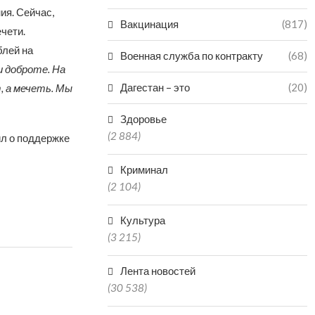
ия. Сейчас,
Вакцинация
(817)
чети.
блей на
Военная служба по контракту
(68)
и доброте. На
Дагестан – это
(20)
, а мечеть. Мы
Здоровье
(2 884)
ил о поддержке
Криминал
(2 104)
Культура
(3 215)
Лента новостей
(30 538)