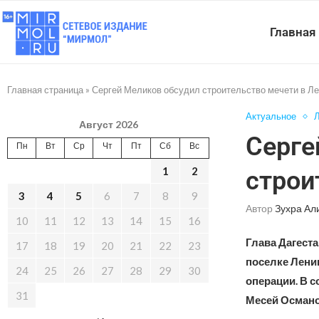
Главная
Главная страница
»
Сергей Меликов обсудил строительство мечети в Л
Актуальное
Л
Август 2026
Серге
Пн
Вт
Ср
Чт
Пт
Сб
Вс
1
2
строи
3
4
5
6
7
8
9
Автор
Зухра Ал
10
11
12
13
14
15
16
Глава Дагест
17
18
19
20
21
22
23
поселке Лени
24
25
26
27
28
29
30
операции. В с
31
Месей Османо