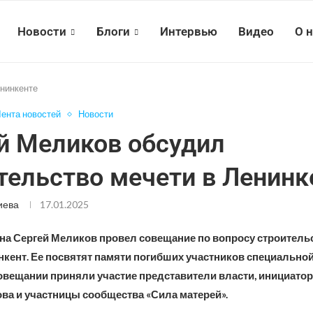
Новости
Блоги
Интервью
Видео
О 
енинкенте
ента новостей
Новости
й Меликов обсудил
тельство мечети в Ленинк
иева
17.01.2025
ана Сергей Меликов провел совещание по вопросу строительс
нкент. Ее посвятят памяти погибших участников специально
овещании приняли участие представители власти, инициатор
ва и участницы сообщества «Сила матерей».