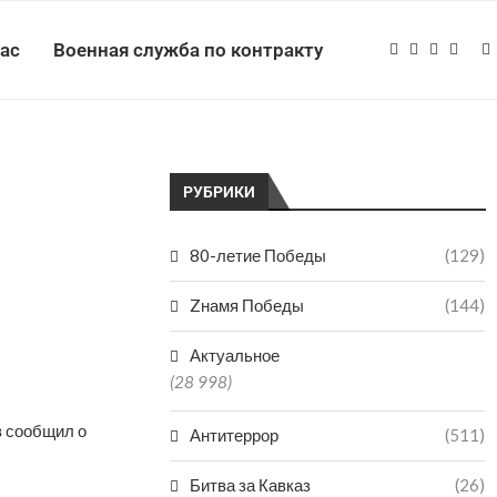
нас
Военная служба по контракту
РУБРИКИ
80-летие Победы
(129)
Zнамя Победы
(144)
Актуальное
(28 998)
в сообщил о
Антитеррор
(511)
Битва за Кавказ
(26)