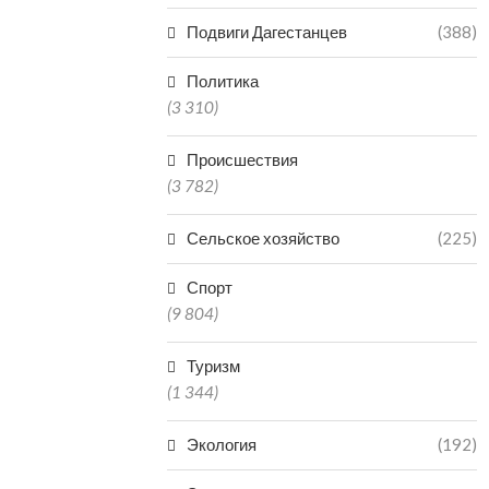
08.0
Подвиги Дагестанцев
(388)
Политика
(3 310)
Происшествия
(3 782)
Сельское хозяйство
(225)
Спорт
(9 804)
Туризм
(1 344)
Экология
(192)