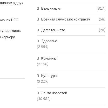
мпионом в двух
Вакцинация
(817)
Военная служба по контракту
(68)
зионах UFC.
Дагестан – это
(20)
ступает лишь
 карьеру.
Здоровье
(2 884)
Криминал
(2 108)
Культура
(3 219)
Лента новостей
(30 582)