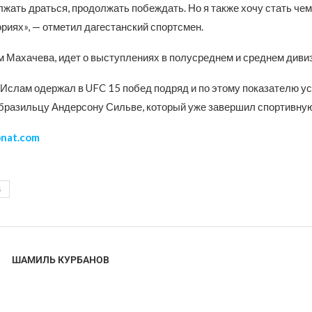
жать драться, продолжать побеждать. Но я также хочу стать че
риях», — отметил дагестанский спортсмен.
ам Махачева, идет о выступлениях в полусреднем и среднем диви
 Ислам одержал в UFC 15 побед подряд и по этому показателю у
бразильцу Андерсону Сильве, который уже завершил спортивную
nat.com
В
ШАМИЛЬ КУРБАНОВ