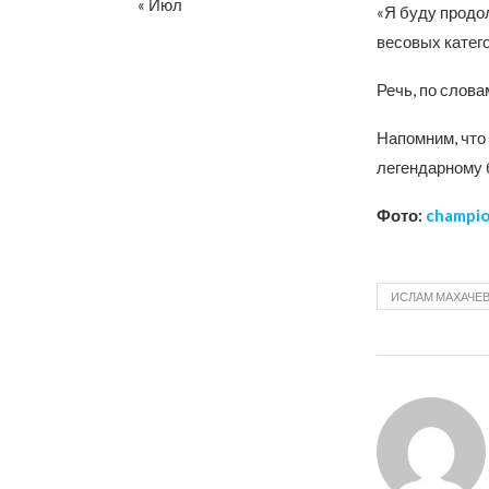
« Июл
«Я буду продол
весовых катего
Речь, по слов
Напомним, что
легендарному 
Фото:
champio
ИСЛАМ МАХАЧЕ